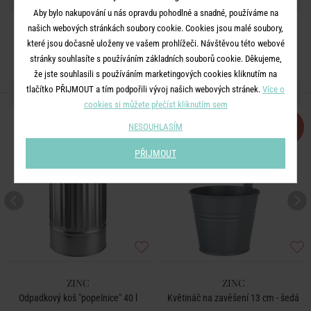
Aby bylo nakupování u nás opravdu pohodlné a snadné, používáme na
našich webových stránkách soubory cookie. Cookies jsou malé soubory,
které jsou dočasně uloženy ve vašem prohlížeči. Návštěvou této webové
stránky souhlasíte s používáním základních souborů cookie. Děkujeme,
že jste souhlasili s používáním marketingových cookies kliknutím na
tlačítko PŘIJMOUT a tím podpořili vývoj našich webových stránek.
DALŠÍ PRODUKTY ZE SÉRIE
Více o
cookies si můžete přečíst kliknutím sem
-50
NESOUHLASÍM
%
PŘIJMOUT
ZINC
ZINC
Odpadkový koš "popelnice" 40 l
Květináč na zavěšení 13 cm - šedá