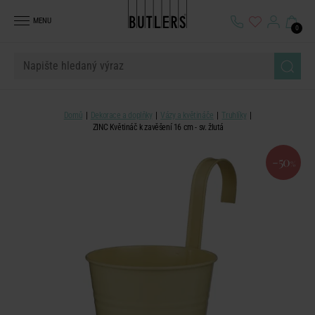
MENU
0
Domů
Dekorace a doplňky
Vázy a květináče
Truhlíky
ZINC Květináč k zavěšení 16 cm - sv. žlutá
-50
%