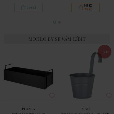
149 Kč
999 Kč
75 Kč
MOHLO BY SE VÁM LÍBIT
-50
%
PLANTA
ZINC