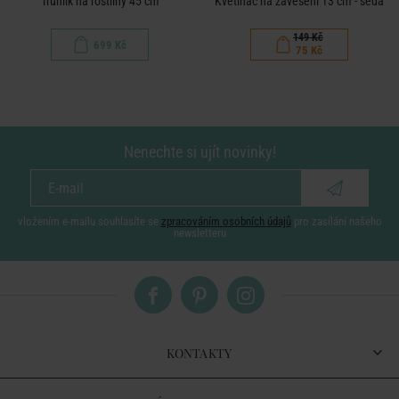
Truhlík na rostliny 45 cm
Květináč na zavěšení 13 cm - šedá
149 Kč
699 Kč
75 Kč
Nenechte si ujít novinky!
vložením e-mailu souhlasíte se
zpracováním osobních údajů
pro zasílání našeho
newsletteru
KONTAKTY