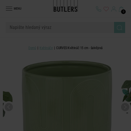
MENU
0
Domů
Květináče
CURVES Květináč 15 cm - šalvějová