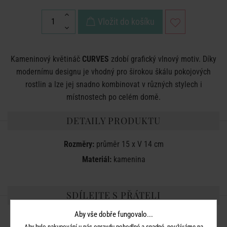
Vložit do košíku
Kameninový květináč
CURVES
zdobí grafický vlnový motiv. Díky
modernímu designu je vhodný pro širokou škálu pokojových
rostlin a lze jej snadno kombinovat v různých stylech i
místnostech po celém domě.
DETAILY PRODUKTU
Rozměry:
průměr 15 x V 14 cm
Materiál:
kamenina
SDÍLEJTE S PŘÁTELI
Aby vše dobře fungovalo...
Aby bylo nakupování u nás opravdu pohodlné a snadné, používáme na