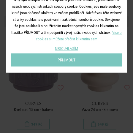
našich webových stránkách soubory cookie. Cookies jsou malé soubory,
které jsou dočasně uloženy ve vašem prohlížeči. Návštěvou této webové
stránky souhlasíte s používáním základních souborů cookie. Děkujeme,
DALŠÍ PRODUKTY ZE SÉRIE
že jste souhlasili s používáním marketingových cookies kliknutím na
tlačítko PŘIJMOUT a tím podpořili vývoj našich webových stránek.
Více o
cookies si můžete přečíst kliknutím sem
NESOUHLASÍM
PŘIJMOUT
CURVES
CURVES
Květináč 15 cm - fialová
Váza 24 cm - krémová
349 Kč
649 Kč