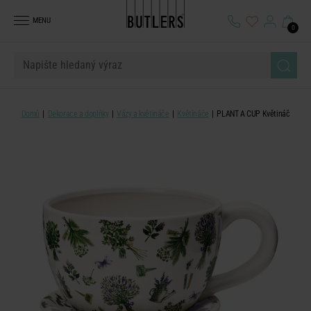
MENU
0
Domů
Dekorace a doplňky
Vázy a květináče
Květináče
PLANT A CUP Květináč