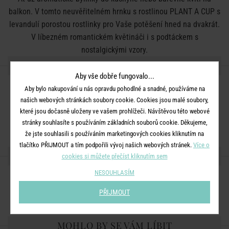
balkon. V tomto neuvěřitelném hrnku s rostlinou PLANT A CUP s
levandulí porostou rostlinky pro Vaše potěšení hned na dvakrát.
V líbezném romantickém květináči i s podtáckem s
nostalgickými vzory.
DETAILY PRODUKTU
Aby vše dobře fungovalo...
Barva:
bílá, mix
Aby bylo nakupování u nás opravdu pohodlné a snadné, používáme na
našich webových stránkách soubory cookie. Cookies jsou malé soubory,
Rozměry:
D 30 x Š 22,5 x V 15 cm
které jsou dočasně uloženy ve vašem prohlížeči. Návštěvou této webové
Materiál:
dolomit
stránky souhlasíte s používáním základních souborů cookie. Děkujeme,
že jste souhlasili s používáním marketingových cookies kliknutím na
tlačítko PŘIJMOUT a tím podpořili vývoj našich webových stránek.
Více o
SDÍLEJTE S PŘÁTELI
cookies si můžete přečíst kliknutím sem
NESOUHLASÍM
PŘIJMOUT
MOHLO BY SE VÁM LÍBIT