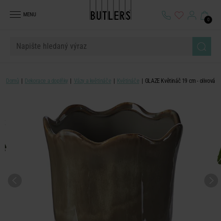
MENU
0
Domů
Dekorace a doplňky
Vázy a květináče
Květináče
GLAZE Květináč 19 cm - olivová