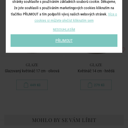
stránky souhlasíte s používáním základních souborů cookie. Děkujeme,
že jste souhlasili s používáním marketingových cookies kliknutím na
tlačítko PŘIJMOUT a tím podpořili vývoj našich webových stránek.
Více o
cookies si můžete přečíst kliknutím sem
NESOUHLASÍM
PŘIJMOUT
GLAZE
GLAZE
Glazovaný květináč 17 cm - olivová
Květináč 14 cm - hnědá
449 Kč
279 Kč
MOHLO BY SE VÁM LÍBIT