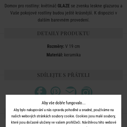
Domov pro rostliny: květináč
GLAZE
se zvenku leskne glazurou a
Vaše pokojové rostliny budou ještě krásnější. K dispozici v
dalším barevném provedení.
DETAILY PRODUKTU
Rozměry:
V 19 cm
Materiál:
keramika
SDÍLEJTE S PŘÁTELI
Aby vše dobře fungovalo...
Aby bylo nakupování u nás opravdu pohodlné a snadné, používáme na
DALŠÍ PRODUKTY ZE SÉRIE
našich webových stránkách soubory cookie. Cookies jsou malé soubory,
které jsou dočasně uloženy ve vašem prohlížeči. Návštěvou této webové