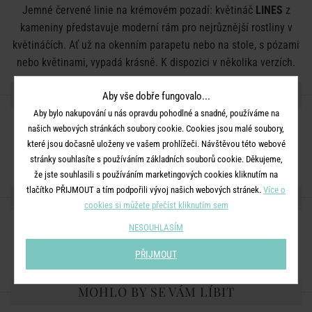
Jemné červené linie na krémovém pozadí: květináč
LINES
z
kameniny představuje moderní rám pro nejrůznější rostliny v
květináčích. Ať už na okenním parapetu nebo na stole, s pózami
nebo květinami, vypadá krásně. K dispozici v několika verzích.
DETAILY PRODUKTU
Aby vše dobře fungovalo...
Aby bylo nakupování u nás opravdu pohodlné a snadné, používáme na
Rozměry:
průměr 14 x V 12,5 cm
našich webových stránkách soubory cookie. Cookies jsou malé soubory,
které jsou dočasně uloženy ve vašem prohlížeči. Návštěvou této webové
Materiál:
kamenina
stránky souhlasíte s používáním základních souborů cookie. Děkujeme,
že jste souhlasili s používáním marketingových cookies kliknutím na
tlačítko PŘIJMOUT a tím podpořili vývoj našich webových stránek.
Více o
SDÍLEJTE S PŘÁTELI
cookies si můžete přečíst kliknutím sem
NESOUHLASÍM
PŘIJMOUT
MOHLO BY SE VÁM LÍBIT