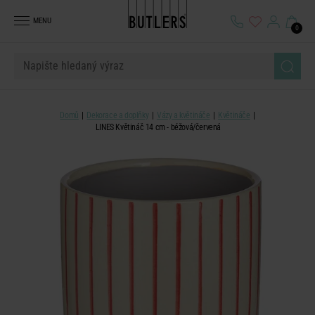
MENU
0
Domů
Dekorace a doplňky
Vázy a květináče
Květináče
LINES Květináč 14 cm - béžová/červená