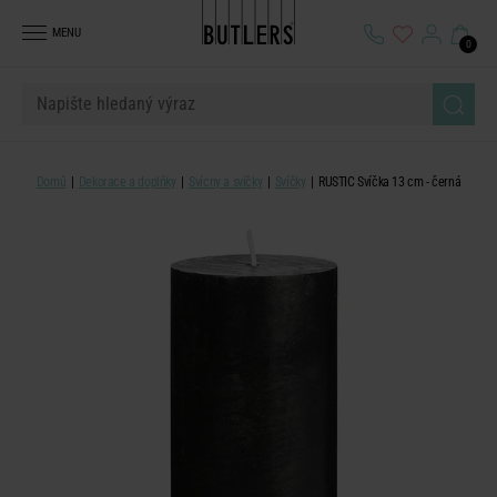
MENU
0
Domů
Dekorace a doplňky
Svícny a svíčky
Svíčky
RUSTIC Svíčka 13 cm - černá