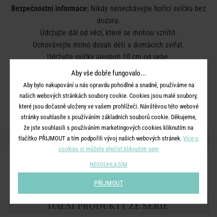
Bezpečnostní informace:
Nikdy nenechávejte hořící svíčku bez
dozoru.
Udržujte dál od věcí, které se mohou vznítit.
Uchovávejte mimo dosah dětí a domácích zvířat.
Udržujte svíčky alespoň 10 cm od sebe.
Nepalte v průvanu.
Aby vše dobře fungovalo...
Neumisťujte do blízkosti zdroje tepla.
Aby bylo nakupování u nás opravdu pohodlné a snadné, používáme na
Zastřihněte knot na 1 cm.
našich webových stránkách soubory cookie. Cookies jsou malé soubory,
Plamen zhášejte. Nesfoukávejte jej.
které jsou dočasně uloženy ve vašem prohlížeči. Návštěvou této webové
stránky souhlasíte s používáním základních souborů cookie. Děkujeme,
že jste souhlasili s používáním marketingových cookies kliknutím na
SDÍLEJTE S PŘÁTELI
tlačítko PŘIJMOUT a tím podpořili vývoj našich webových stránek.
Více o
cookies si můžete přečíst kliknutím sem
NESOUHLASÍM
PŘIJMOUT
DALŠÍ PRODUKTY ZE SÉRIE