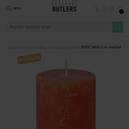
MENU
0
Domů
Dekorace a doplňky
Svícny a svíčky
Svíčky
RUSTIC Svíčka 8 cm - oranžová
BESTSELLER