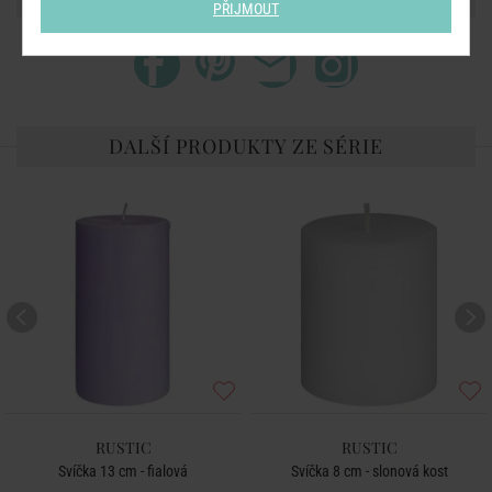
PŘIJMOUT
DALŠÍ PRODUKTY ZE SÉRIE
RUSTIC
RUSTIC
Svíčka 13 cm - fialová
Svíčka 8 cm - slonová kost