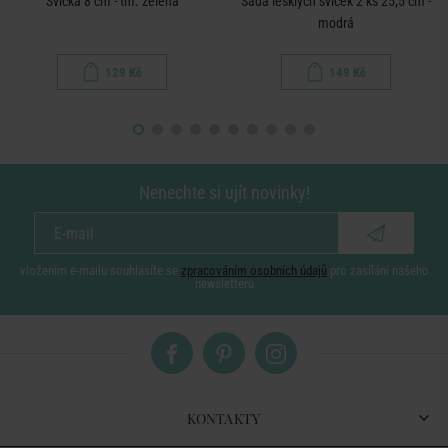
Svíčka 8 cm - tm. zelená
Sada lesklých svíček 2 ks 25,5 cm -
modrá
129 Kč
149 Kč
Nenechte si ujít novinky!
vložením e-mailu souhlasíte se
zpracováním osobních údajů
pro zasílání našeho
newsletteru
KONTAKTY