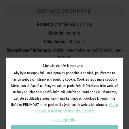
DETAILY PRODUKTU
Rozměry:
průměr 6,8 x V 8 cm
Materiál:
parafín
Doba hoření:
40 hodin
Bezpečnostní informace:
Nikdy nenechávejte hořící svíčku bez
dozoru.
Udržujte dál od věcí, které se mohou vznítit.
Aby vše dobře fungovalo...
Uchovávejte mimo dosah dětí a domácích zvířat.
Aby bylo nakupování u nás opravdu pohodlné a snadné, používáme na
Udržujte svíčky alespoň 10 cm od sebe.
našich webových stránkách soubory cookie. Cookies jsou malé soubory,
které jsou dočasně uloženy ve vašem prohlížeči. Návštěvou této webové
Nepalte v průvanu.
stránky souhlasíte s používáním základních souborů cookie. Děkujeme,
Neumisťujte do blízkosti zdroje tepla.
že jste souhlasili s používáním marketingových cookies kliknutím na
Zastřihněte knot na 1 cm.
tlačítko PŘIJMOUT a tím podpořili vývoj našich webových stránek.
Více o
Plamen zhášejte. Nesfoukávejte jej.
cookies si můžete přečíst kliknutím sem
NESOUHLASÍM
SDÍLEJTE S PŘÁTELI