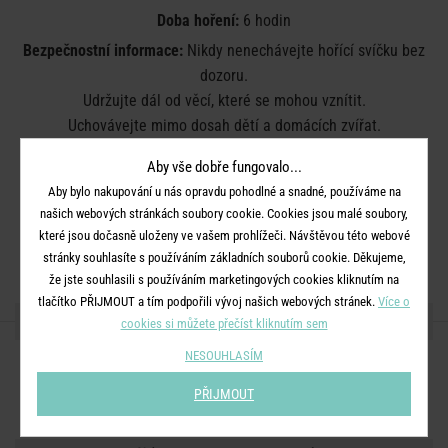
Doba hoření:
6 hodin
Bezpečnostní informace:
Nikdy nenechávejte hořící svíčku bez
dozoru.
Udržujte dál od věcí, které se mohou vznítit.
Uchovávejte mimo dosah dětí a domácích zvířat.
Udržujte svíčky alespoň 10 cm od sebe.
Aby vše dobře fungovalo...
Nepalte v průvanu.
Aby bylo nakupování u nás opravdu pohodlné a snadné, používáme na
Neumisťujte do blízkosti zdroje tepla.
našich webových stránkách soubory cookie. Cookies jsou malé soubory,
Zastřihněte knot na 1 cm.
které jsou dočasně uloženy ve vašem prohlížeči. Návštěvou této webové
Plamen zhášejte. Nesfoukávejte jej.
stránky souhlasíte s používáním základních souborů cookie. Děkujeme,
že jste souhlasili s používáním marketingových cookies kliknutím na
tlačítko PŘIJMOUT a tím podpořili vývoj našich webových stránek.
Více o
SDÍLEJTE S PŘÁTELI
cookies si můžete přečíst kliknutím sem
NESOUHLASÍM
PŘIJMOUT