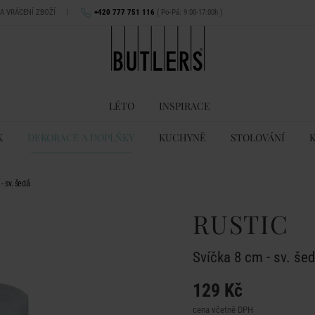
NA VRÁCENÍ ZBOŽÍ
|
+420 777 751 116
( Po-Pá: 9:00-17:00h )
LÉTO
INSPIRACE
K
DEKORACE A DOPLŇKY
KUCHYNĚ
STOLOVÁNÍ
- sv. šedá
RUSTIC
Svíčka 8 cm - sv. še
129 Kč
cena včetně DPH