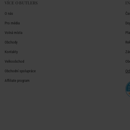
VÍCE O BUTLERS
I
O nás
Ča
Pro média
Do
Volná místa
Pl
Obchody
Re
Kontakty
Zá
Velkoobchod
Ob
Obchodní spolupráce
Oc
Affiliate program