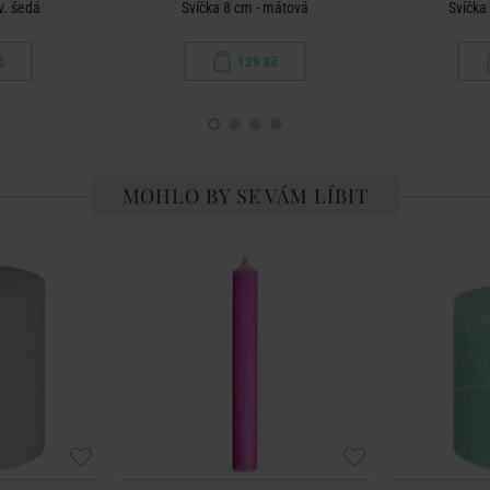
v. šedá
Svíčka 8 cm - mátová
Svíčka
č
129 Kč
MOHLO BY SE VÁM LÍBIT