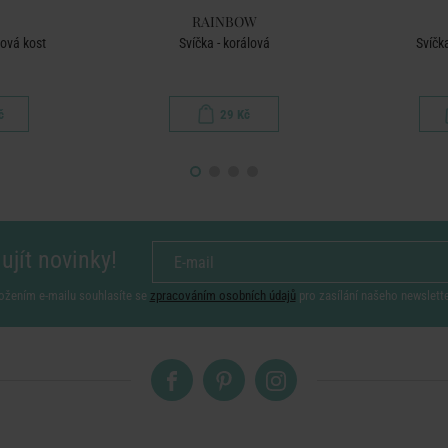
RAINBOW
nová kost
Svíčka - korálová
Svíčk
č
29 Kč
ujít novinky!
ožením e-mailu souhlasíte se
zpracováním osobních údajů
pro zasílání našeho newslett