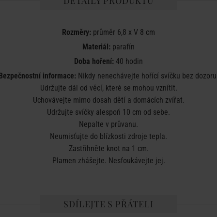
DETAILY PRODUKTU
Rozměry:
průměr 6,8 x V 8 cm
Materiál:
parafín
Doba hoření:
40 hodin
Bezpečnostní informace:
Nikdy nenechávejte hořící svíčku bez dozoru
Udržujte dál od věcí, které se mohou vznítit.
Uchovávejte mimo dosah dětí a domácích zvířat.
Udržujte svíčky alespoň 10 cm od sebe.
Nepalte v průvanu.
Neumisťujte do blízkosti zdroje tepla.
Zastřihněte knot na 1 cm.
Plamen zhášejte. Nesfoukávejte jej.
SDÍLEJTE S PŘÁTELI