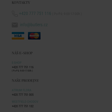
KONTAKTY
+420 777 751 116
( Po-Pá: 9:00-17:00h )
info@butlers.cz
NÁŠ E-SHOP
E-SHOP
+420 777 751 116
( Po-Pá: 9:00-17:00h )
NAŠE PRODEJNY
ATRIUM FLORA
+420 777 751 005
WESTFIELD CHODOV
+420 777 751 132