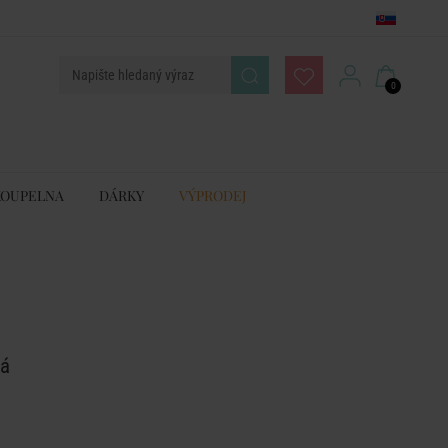
0
KOUPELNA
DÁRKY
VÝPRODEJ
dá