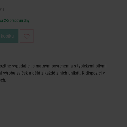
911
a 2-5 pracovní dny
 košíku
ožitně vypadající, s matným povrchem a s typickými bílými
í výrobu svíček a dělá z každé z nich unikát. K dispozici v
ech.