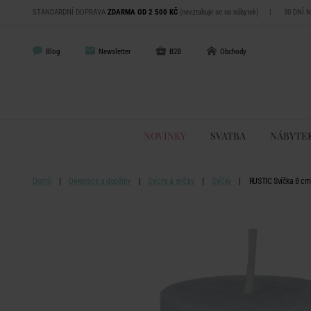
STANDARDNÍ DOPRAVA
ZDARMA OD 2 500 KČ
(nevztahuje se na nábytek)
|
30 DNÍ 
Blog
Newsletter
B2B
Obchody
NOVINKY
SVATBA
NÁBYTE
Domů
Dekorace a doplňky
Svícny a svíčky
Svíčky
RUSTIC Svíčka 8 cm 