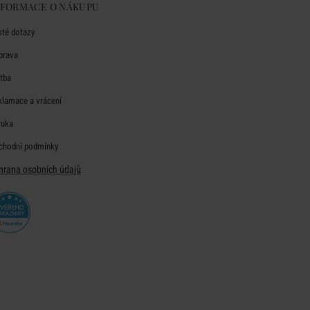
NFORMACE O NÁKUPU
sté dotazy
prava
atba
klamace a vrácení
ruka
chodní podmínky
hrana osobních údajů