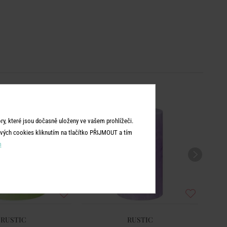
y, které jsou dočasně uloženy ve vašem prohlížeči.
vých cookies kliknutím na tlačítko PŘIJMOUT a tím
m
RUSTIC
RUSTIC