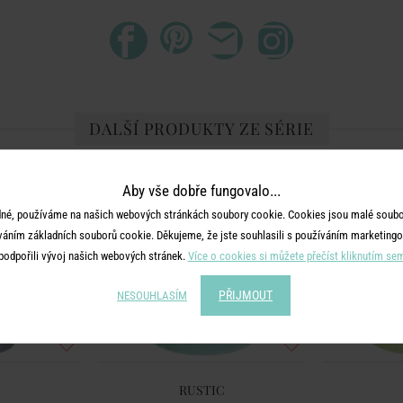
DALŠÍ PRODUKTY ZE SÉRIE
Aby vše dobře fungovalo...
né, používáme na našich webových stránkách soubory cookie. Cookies jsou malé soubor
váním základních souborů cookie. Děkujeme, že jste souhlasili s používáním marketingo
podpořili vývoj našich webových stránek.
Více o cookies si můžete přečíst kliknutím se
PŘIJMOUT
NESOUHLASÍM
RUSTIC