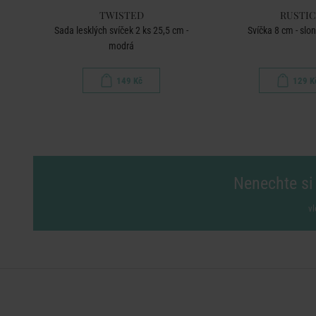
TWISTED
RUSTIC
Sada lesklých svíček 2 ks 25,5 cm -
Svíčka 8 cm - slo
modrá
149 Kč
129 K
Nenechte si 
vl