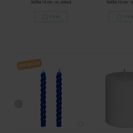
á
Svíčka 13 cm - sv. zelená
Svíčka 13 cm - s
179 Kč
179 K
BESTSELLER