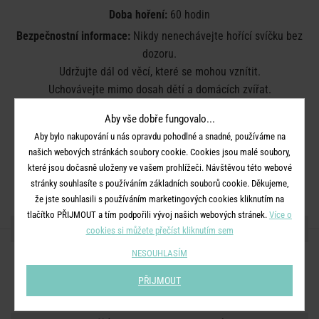
Doba hoření:
60 hodin
Bezpečnostní informace:
Nikdy nenechávejte hořící svíčku bez
dozoru.
Udržujte dál od věcí, které se mohou vznítit.
Uchovávejte mimo dosah dětí a domácích zvířat.
Udržujte svíčky alespoň 10 cm od sebe.
Aby vše dobře fungovalo...
Nepalte v průvanu.
Aby bylo nakupování u nás opravdu pohodlné a snadné, používáme na
Neumisťujte do blízkosti zdroje tepla.
našich webových stránkách soubory cookie. Cookies jsou malé soubory,
Zastřihněte knot na 1 cm.
které jsou dočasně uloženy ve vašem prohlížeči. Návštěvou této webové
Plamen zhášejte. Nesfoukávejte jej.
stránky souhlasíte s používáním základních souborů cookie. Děkujeme,
že jste souhlasili s používáním marketingových cookies kliknutím na
tlačítko PŘIJMOUT a tím podpořili vývoj našich webových stránek.
Více o
SDÍLEJTE S PŘÁTELI
cookies si můžete přečíst kliknutím sem
NESOUHLASÍM
PŘIJMOUT