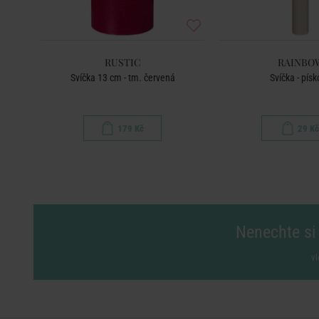
RUSTIC
RAINBO
Svíčka 13 cm - tm. červená
Svíčka - pís
179 Kč
29 Kč
Nenechte si 
vl