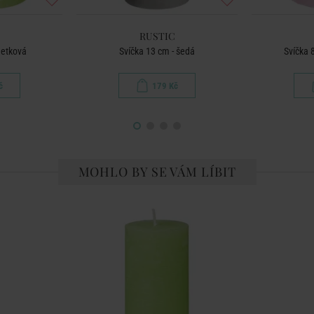
RUSTIC
metková
Svíčka 13 cm - šedá
Svíčka 
č
179 Kč
MOHLO BY SE VÁM LÍBIT