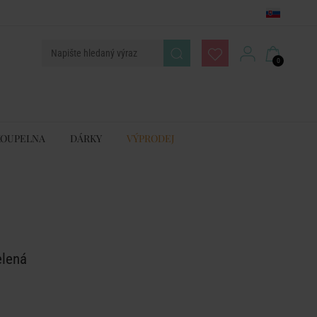
0
KOUPELNA
DÁRKY
VÝPRODEJ
elená