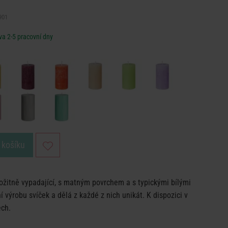
901
a 2-5 pracovní dny
 košíku
ožitně vypadající, s matným povrchem a s typickými bílými
 výrobu svíček a dělá z každé z nich unikát. K dispozici v
ech.