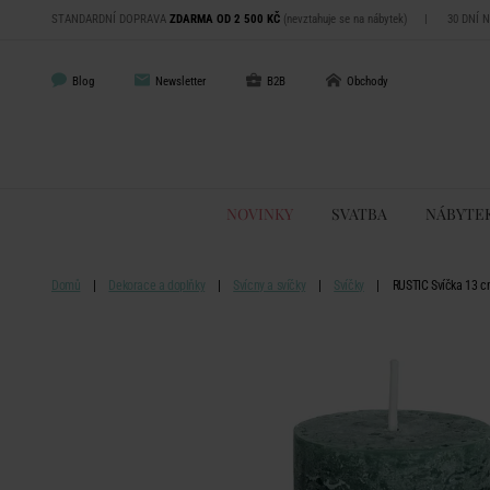
STANDARDNÍ DOPRAVA
ZDARMA OD 2 500 KČ
(nevztahuje se na nábytek)
|
30 DNÍ 
Blog
Newsletter
B2B
Obchody
NOVINKY
SVATBA
NÁBYTE
Domů
Dekorace a doplňky
Svícny a svíčky
Svíčky
RUSTIC Svíčka 13 cm