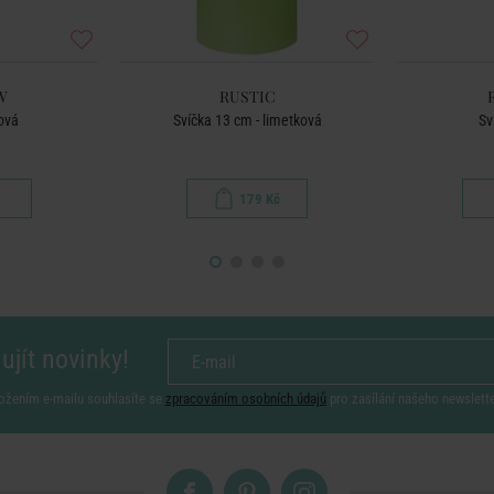
W
RUSTIC
ková
Svíčka 13 cm - limetková
Sv
179 Kč
ujít novinky!
ožením e-mailu souhlasíte se
zpracováním osobních údajů
pro zasílání našeho newslett