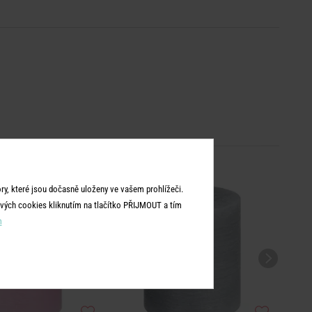
y, které jsou dočasně uloženy ve vašem prohlížeči.
vých cookies kliknutím na tlačítko PŘIJMOUT a tím
m