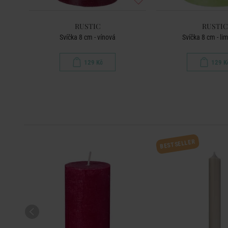
RUSTIC
RUSTIC
Svíčka 8 cm - vínová
Svíčka 8 cm - li
129 Kč
129 K
BESTSELLER