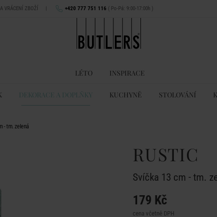
NA VRÁCENÍ ZBOŽÍ
|
+420 777 751 116
( Po-Pá: 9:00-17:00h )
LÉTO
INSPIRACE
K
DEKORACE A DOPLŇKY
KUCHYNĚ
STOLOVÁNÍ
 - tm. zelená
RUSTIC
Svíčka 13 cm - tm. z
179 Kč
cena včetně DPH