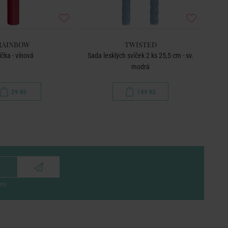
RAINBOW
TWISTED
íčka - vínová
Sada lesklých svíček 2 ks 25,5 cm - sv.
S
modrá
29 Kč
149 Kč
eru