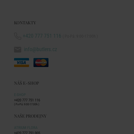
KONTAKTY
+420 777 751 116
( Po-Pá: 9:00-17:00h )
info@butlers.cz
NÁŠ E-SHOP
E-SHOP
+420 777 751 116
( Po-Pá: 9:00-17:00h )
NAŠE PRODEJNY
ATRIUM FLORA
+420 777 751 005