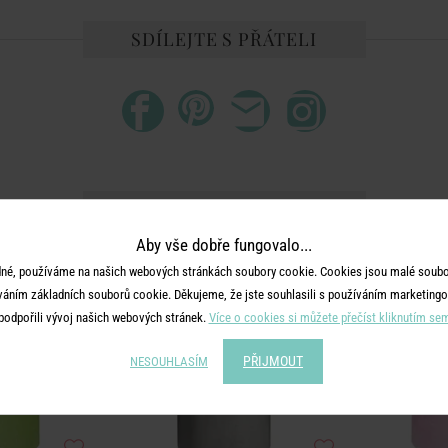
SDÍLEJTE S PŘÁTELI
DALŠÍ PRODUKTY ZE SÉRIE
Aby vše dobře fungovalo...
né, používáme na našich webových stránkách soubory cookie. Cookies jsou malé soubor
váním základních souborů cookie. Děkujeme, že jste souhlasili s používáním marketingo
podpořili vývoj našich webových stránek.
Více o cookies si můžete přečíst kliknutím se
PŘIJMOUT
NESOUHLASÍM