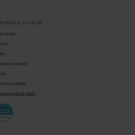
NFORMACE O NÁKUPU
sté dotazy
prava
atba
klamace a vrácení
ruka
chodní podmínky
hrana osobních údajů