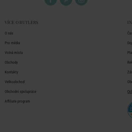
VÍCE O BUTLERS
I
O nás
Ča
Pro média
Do
Volná místa
Pl
Obchody
Re
Kontakty
Zá
Velkoobchod
Ob
Obchodní spolupráce
Oc
Affiliate program