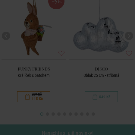
-50
%
FUNKY FRIENDS
DISCO
Králíček s batohem
Oblak 25 cm - stříbrná
229 Kč
549 Kč
115 Kč
Nenechte si ujít novinky!