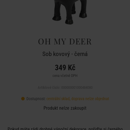
OH MY DEER
Sob kovový - černá
349 Kč
cena včetně DPH
Artiklové číslo: 000000001000484080
Dostupnost:
centrální sklad, doprava nelze objednat
Produkt nelze zakoupit
Pokud máte rádi drobné vánoční dekorace, pořiďte si černého