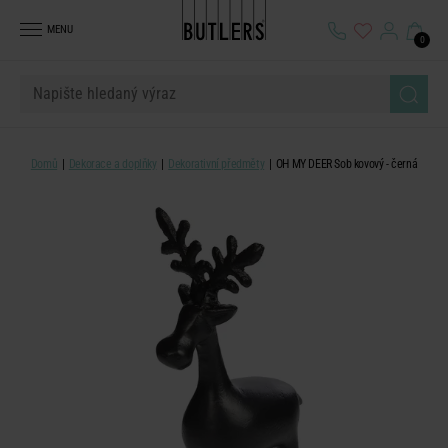
MENU
0
Domů
Dekorace a doplňky
Dekorativní předměty
OH MY DEER Sob kovový - černá