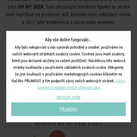
soba
OH MY DEER
. Tato okouzlující hliníková figurka se skvěle
hodí například na prostřený stůl, komodu nebo odkládací stolek,
a lze ji také kombinovat s vázou nebo svícnem.
DETAILY PRODUKTU
Aby vše dobře fungovalo...
Aby bylo nakupování u nás opravdu pohodlné a snadné, používáme na
Rozměry:
D 12 x Š 5 x V 19 cm
našich webových stránkách soubory cookie. Cookies jsou malé soubory,
Materiál:
hliník
které jsou dočasně uloženy ve vašem prohlížeči. Návštěvou této webové
stránky souhlasíte s používáním základních souborů cookie. Děkujeme,
že jste souhlasili s používáním marketingových cookies kliknutím na
SDÍLEJTE S PŘÁTELI
tlačítko PŘIJMOUT a tím podpořili vývoj našich webových stránek.
Více o
cookies si můžete přečíst kliknutím sem
NESOUHLASÍM
PŘIJMOUT
MOHLO BY SE VÁM LÍBIT