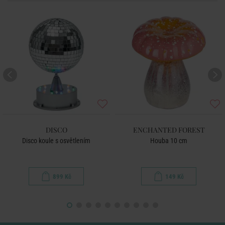
DISCO
ENCHANTED FOREST
Disco koule s osvětlením
Houba 10 cm
899 Kč
149 Kč