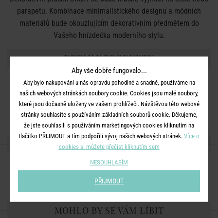
parapetu. Kombinace minimalistického designu a módních
materiálů bude okouzlujícím dekorativním předmětem do
Vašeho hnízdečka moderního stylu.
DETAILY PRODUKTU
Aby vše dobře fungovalo...
Rozměry:
D 12 x Š 6,5 ​​x V 20 cm
Aby bylo nakupování u nás opravdu pohodlné a snadné, používáme na
našich webových stránkách soubory cookie. Cookies jsou malé soubory,
Materiál:
mangové dřevo, železo
které jsou dočasně uloženy ve vašem prohlížeči. Návštěvou této webové
Barva:
hnědá
stránky souhlasíte s používáním základních souborů cookie. Děkujeme,
že jste souhlasili s používáním marketingových cookies kliknutím na
tlačítko PŘIJMOUT a tím podpořili vývoj našich webových stránek.
Více o
SDÍLEJTE S PŘÁTELI
cookies si můžete přečíst kliknutím sem
NESOUHLASÍM
PŘIJMOUT
MOHLO BY SE VÁM LÍBIT