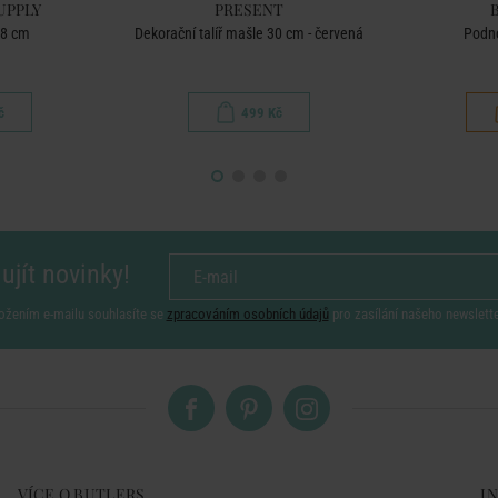
UPPLY
PRESENT
38 cm
Dekorační talíř mašle 30 cm - červená
Podno
č
499 Kč
ujít novinky!
ožením e-mailu souhlasíte se
zpracováním osobních údajů
pro zasílání našeho newslett
VÍCE O BUTLERS
I