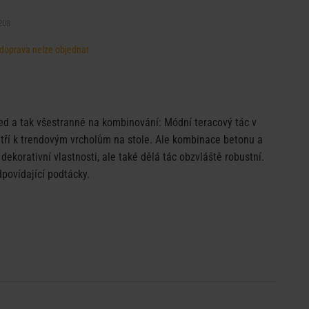
208
, doprava nelze objednat
d a tak všestranné na kombinování: Módní teracový tác v
atří k trendovým vrcholům na stole. Ale kombinace betonu a
korativní vlastnosti, ale také dělá tác obzvláště robustní.
dpovídající podtácky.