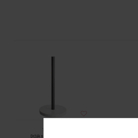
TERRAZZO
Držák na kuchyňské utěrky