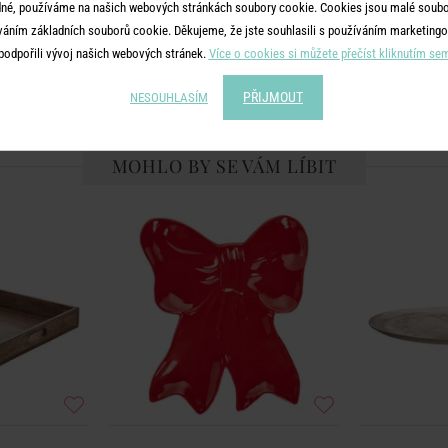
né, používáme na našich webových stránkách soubory cookie. Cookies jsou malé soubor
váním základních souborů cookie. Děkujeme, že jste souhlasili s používáním marketingo
podpořili vývoj našich webových stránek.
Více o cookies si můžete přečíst kliknutím se
PŘIJMOUT
NESOUHLASÍM
MOHLO BY SE VÁM LÍBIT