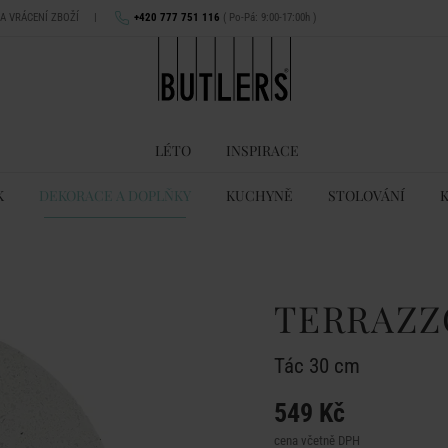
NA VRÁCENÍ ZBOŽÍ
|
+420 777 751 116
( Po-Pá: 9:00-17:00h )
LÉTO
INSPIRACE
K
DEKORACE A DOPLŇKY
KUCHYNĚ
STOLOVÁNÍ
TERRAZZ
Tác 30 cm
549 Kč
cena včetně DPH