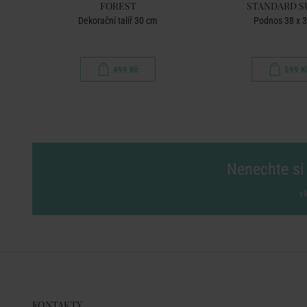
FOREST
STANDARD S
Dekorační talíř 30 cm
Podnos 38 x 
499 Kč
599 K
Nenechte si 
vl
KONTAKTY