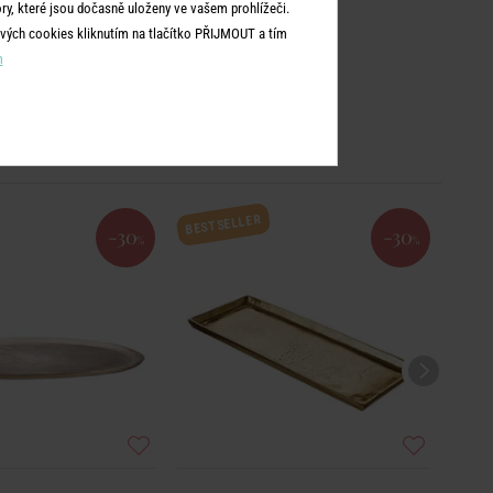
y, které jsou dočasně uloženy ve vašem prohlížeči.
vých cookies kliknutím na tlačítko PŘIJMOUT a tím
m
BESTSELLER
-30
-30
%
%