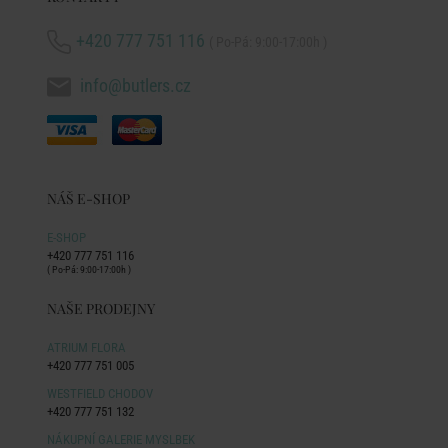
+420 777 751 116
( Po-Pá: 9:00-17:00h )
info@butlers.cz
NÁŠ E-SHOP
E-SHOP
+420 777 751 116
( Po-Pá: 9:00-17:00h )
NAŠE PRODEJNY
ATRIUM FLORA
+420 777 751 005
WESTFIELD CHODOV
+420 777 751 132
NÁKUPNÍ GALERIE MYSLBEK