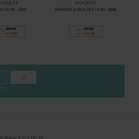
BANQUET
BANQUET
s 30 cm - zlatá
Dekorační podnos 35 x 14 cm - zlatá
449 Kč
349 Kč
314 Kč
244 Kč
eru
NFORMACE O NÁKUPU