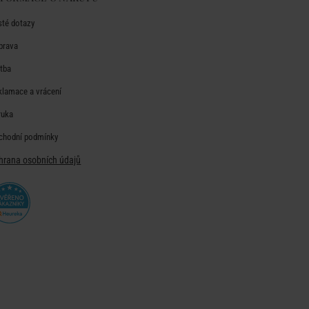
sté dotazy
prava
atba
klamace a vrácení
ruka
chodní podmínky
hrana osobních údajů