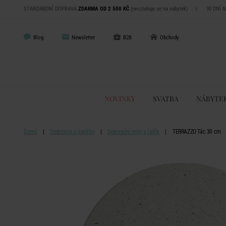
STANDARDNÍ DOPRAVA
ZDARMA OD 2 500 KČ
(nevztahuje se na nábytek)
|
30 DNÍ 
Blog
Newsletter
B2B
Obchody
NOVINKY
SVATBA
NÁBYTE
Domů
Dekorace a doplňky
Dekorační mísy a talíře
TERRAZZO Tác 30 cm