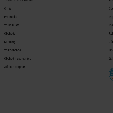
O nás
Ča
Pro média
Do
Volná místa
Pl
Obchody
Re
Kontakty
Zá
Velkoobchod
Ob
Obchodní spolupráce
Oc
Affiliate program