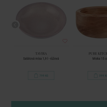
TAVIRA
PURE KITC
" -
Salátová mísa 1,9 l - růžová
Miska 15 
799 Kč
399 K