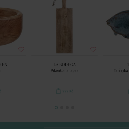
HEN
LA BODEGA
cm
Prkénko na tapas
Talíř ryb
č
999 Kč