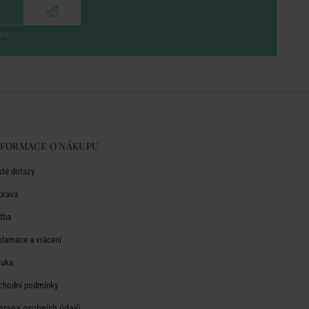
eru
NFORMACE O NÁKUPU
sté dotazy
prava
atba
klamace a vrácení
ruka
chodní podmínky
hrana osobních údajů