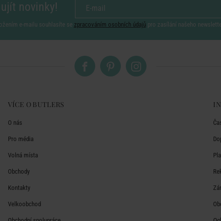
ujít novinky!
ožením e-mailu souhlasíte se
zpracováním osobních údajů
pro zasílání našeho newslett
VÍCE O BUTLERS
I
O nás
Ča
Pro média
Do
Volná místa
Pl
Obchody
Re
Kontakty
Zá
Velkoobchod
Ob
Obchodní spolupráce
Oc