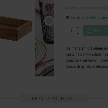
Artiklové číslo: 000000001000343
Dostupnost:
skladem, doprav
Vložit do
Na hranatém dřevěném pod
cesty na Dálný východ, naa
použijte k servírovaní exo
krásných asijských destina
DETAILY PRODUKTU