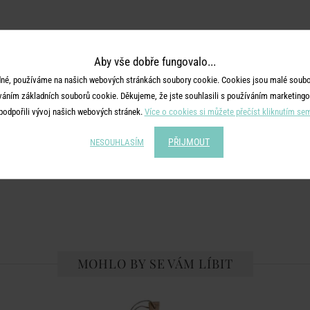
Aby vše dobře fungovalo...
né, používáme na našich webových stránkách soubory cookie. Cookies jsou malé soubor
váním základních souborů cookie. Děkujeme, že jste souhlasili s používáním marketingo
podpořili vývoj našich webových stránek.
Více o cookies si můžete přečíst kliknutím se
PŘIJMOUT
NESOUHLASÍM
MOHLO BY SE VÁM LÍBIT