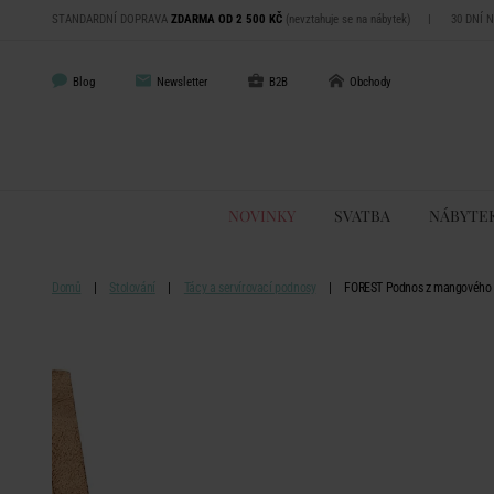
STANDARDNÍ DOPRAVA
ZDARMA OD 2 500 KČ
(nevztahuje se na nábytek)
|
30 DNÍ 
Blog
Newsletter
B2B
Obchody
NOVINKY
SVATBA
NÁBYTE
Domů
Stolování
Tácy a servírovací podnosy
FOREST Podnos z mangového 