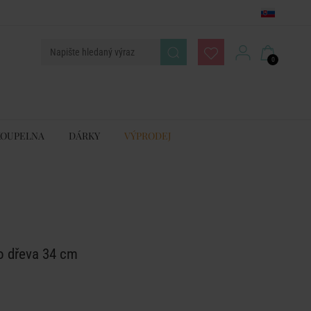
0
KOUPELNA
DÁRKY
VÝPRODEJ
 dřeva 34 cm