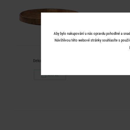
Aby bylo nakupování u nás opravdu pohodlné a snad
Návštěvou této webové stránky souhlasíte s použí
FOREST
Dekorační talíř 30 cm
499 Kč