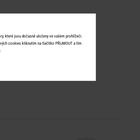
y, které jsou dočasně uloženy ve vašem prohlížeči.
vých cookies kliknutím na tlačítko PŘIJMOUT a tím
m