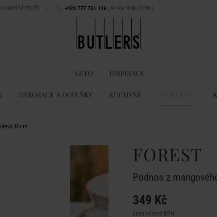
NA VRÁCENÍ ZBOŽÍ
|
+420 777 751 116
( Po-Pá: 9:00-17:00h )
LÉTO
INSPIRACE
K
DEKORACE A DOPLŇKY
KUCHYNĚ
STOLOVÁNÍ
dřeva 34 cm
FOREST
Podnos z mangového
349 Kč
cena včetně DPH