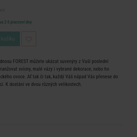
915
a 2-5 pracovní dny
 košíku
nosu FOREST můžete ukázat suvenýry z Vaší poslední
ranžovat svícny, malé vázy i vybrané dekorace, nebo ho
tického ovoce. Ať tak či tak, každý Váš nápad Vás přenese do
cí. K dostání ve dvou různých velikostech.