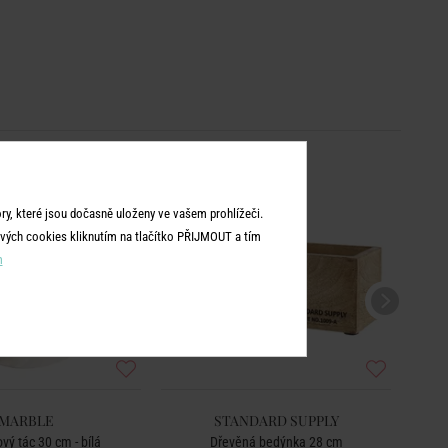
y, které jsou dočasně uloženy ve vašem prohlížeči.
vých cookies kliknutím na tlačítko PŘIJMOUT a tím
m
MARBLE
STANDARD SUPPLY
ý tác 30 cm - bílá
Dřevěná bedýnka 28 cm