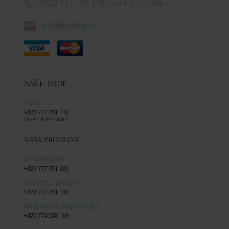
+420 777 751 116
( Po-Pá: 9:00-17:00h )
info@butlers.cz
NÁŠ E-SHOP
E-SHOP
+420 777 751 116
( Po-Pá: 9:00-17:00h )
NAŠE PRODEJNY
ATRIUM FLORA
+420 777 751 005
WESTFIELD CHODOV
+420 777 751 132
NÁKUPNÍ GALERIE MYSLBEK
+420 774 258 169