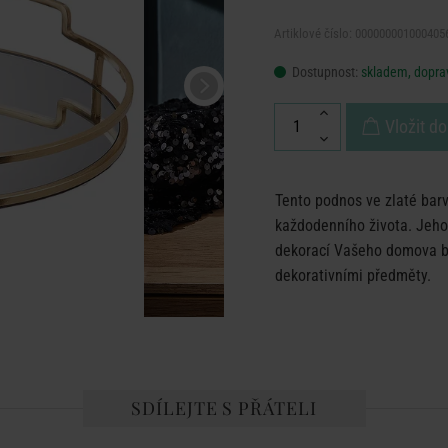
Artiklové číslo: 000000001000405
Dostupnost:
skladem, doprav
Vložit do
Tento podnos ve zlaté barv
každodenního života. Jeho
dekorací Vašeho domova b
dekorativními předměty.
SDÍLEJTE S PŘÁTELI