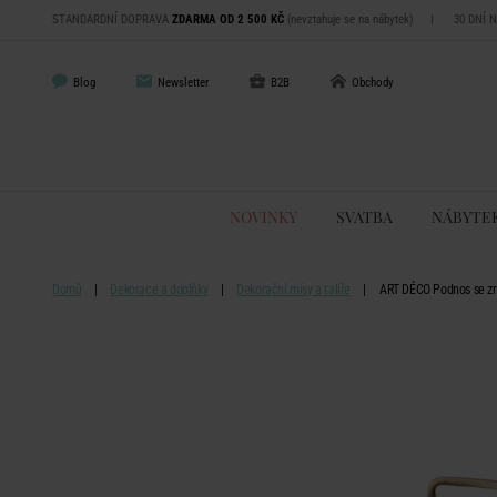
STANDARDNÍ DOPRAVA
ZDARMA OD 2 500 KČ
(nevztahuje se na nábytek)
|
30 DNÍ 
Blog
Newsletter
B2B
Obchody
NOVINKY
SVATBA
NÁBYTE
Domů
Dekorace a doplňky
Dekorační mísy a talíře
ART DÉCO Podnos se zr