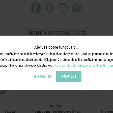
MOHLO BY SE VÁM LÍBIT
Aby vše dobře fungovalo...
né, používáme na našich webových stránkách soubory cookie. Cookies jsou malé soubor
váním základních souborů cookie. Děkujeme, že jste souhlasili s používáním marketingo
podpořili vývoj našich webových stránek.
Více o cookies si můžete přečíst kliknutím se
PŘIJMOUT
NESOUHLASÍM
E
FOREST
m - béžová
Podnos z mangového dřeva 34 cm
Mramorov