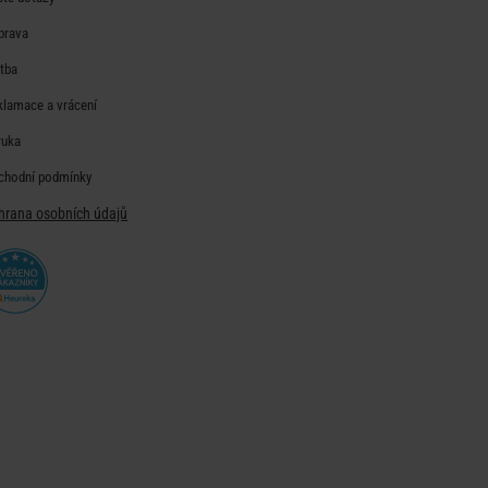
prava
atba
klamace a vrácení
ruka
chodní podmínky
hrana osobních údajů