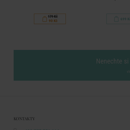
179 Kč
699 K
90 Kč
Nenechte si 
vl
KONTAKTY