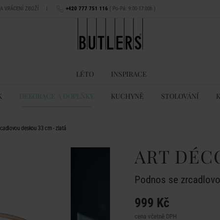
NA VRÁCENÍ ZBOŽÍ
|
+420 777 751 116
( Po-Pá: 9:00-17:00h )
LÉTO
INSPIRACE
K
DEKORACE A DOPLŇKY
KUCHYNĚ
STOLOVÁNÍ
cadlovou deskou 33 cm - zlatá
ART DÉC
Podnos se zrcadlovo
999 Kč
cena včetně DPH