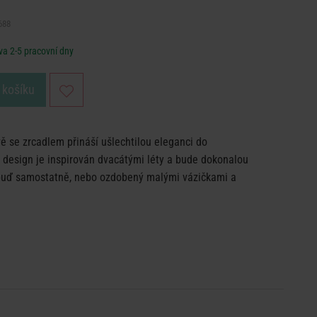
688
a 2-5 pracovní dny
 košíku
ě se zrcadlem přináší ušlechtilou eleganci do
 design je inspirován dvacátými léty a bude dokonalou
uď samostatně, nebo ozdobený malými vázičkami a