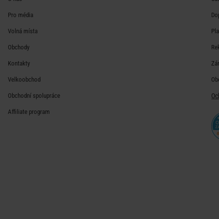
Pro média
Do
Volná místa
Pl
Obchody
Re
Kontakty
Zá
Velkoobchod
Ob
Obchodní spolupráce
Oc
Affiliate program