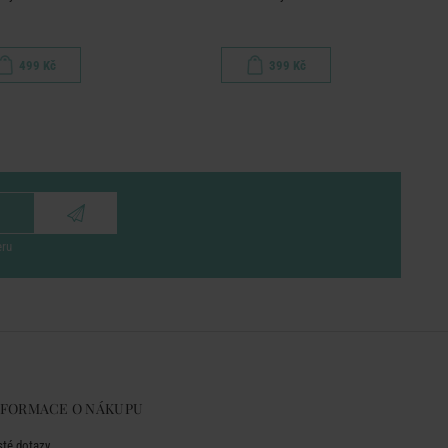
499 Kč
399 Kč
eru
NFORMACE O NÁKUPU
sté dotazy