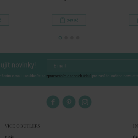
č
349 Kč
ujít novinky!
ožením e-mailu souhlasíte se
zpracováním osobních údajů
pro zasílání našeho newslett
VÍCE O BUTLERS
I
O nás
Ča