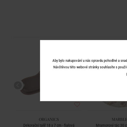
BESTSELLER
-50
%
Aby bylo nakupování u nás opravdu pohodlné a snad
Návštěvou této webové stránky souhlasíte s použí
ORGANICS
MARBL
ná
Dekorační talíř 18 x 7 cm - fialová
Mramorový tác 30 c