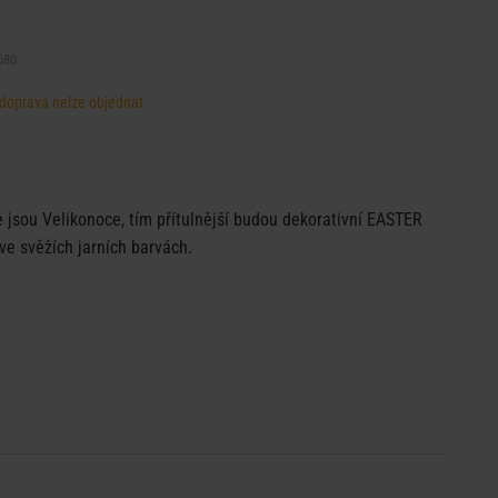
680
, doprava nelze objednat
že jsou Velikonoce, tím přítulnější budou dekorativní EASTER
 ve svěžích jarních barvách.