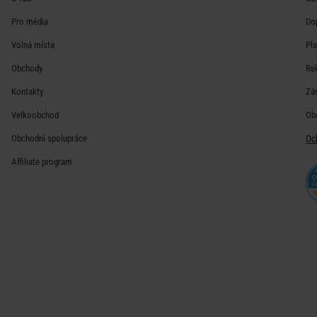
Pro média
Do
Volná místa
Pl
Obchody
Re
Kontakty
Zá
Velkoobchod
Ob
Obchodní spolupráce
Oc
Affiliate program