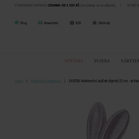
STANDARDNÍ DOPRAVA
ZDARMA OD 2 500 KČ
(nevztahuje se na nábytek)
|
30 DNÍ 
Blog
Newsletter
B2B
Obchody
NOVINKY
SVATBA
NÁBYTE
Domů
Velikonoční dekorace
EASTER Velikonoční zajíček třpytivý 22 cm - sv.fial