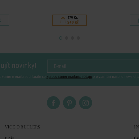
479 Kč
č
240 Kč
ujít novinky!
ožením e-mailu souhlasíte se
zpracováním osobních údajů
pro zasílání našeho newslett
VÍCE O BUTLERS
I
O nás
Ča