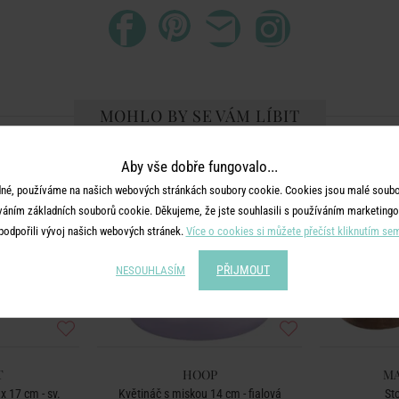
MOHLO BY SE VÁM LÍBIT
-50
%
Aby vše dobře fungovalo...
né, používáme na našich webových stránkách soubory cookie. Cookies jsou malé soubor
váním základních souborů cookie. Děkujeme, že jste souhlasili s používáním marketingo
podpořili vývoj našich webových stránek.
Více o cookies si můžete přečíst kliknutím se
PŘIJMOUT
NESOUHLASÍM
T
HOOP
MA
x 17 cm - sv.
Květináč s miskou 14 cm - fialová
St