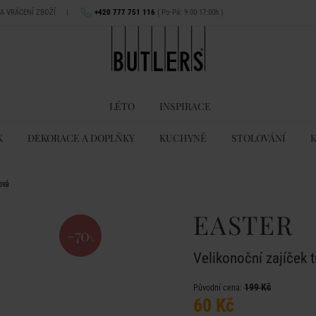
NA VRÁCENÍ ZBOŽÍ
|
+420 777 751 116
( Po-Pá: 9:00-17:00h )
LÉTO
INSPIRACE
K
DEKORACE A DOPLŇKY
KUCHYNĚ
STOLOVÁNÍ
ová
EASTER
-70
%
Velikonoční zajíček t
199 Kč
Původní cena:
60 Kč