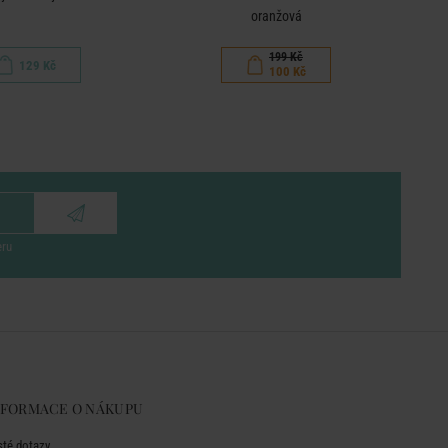
oranžová
199 Kč
129 Kč
100 Kč
eru
NFORMACE O NÁKUPU
sté dotazy