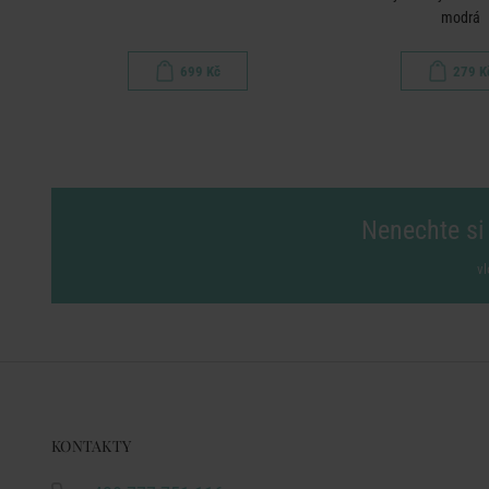
modrá
699 Kč
279 K
Nenechte si 
vl
KONTAKTY