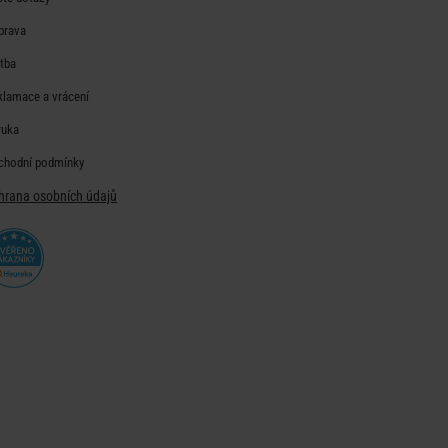
prava
atba
klamace a vrácení
ruka
chodní podmínky
hrana osobních údajů