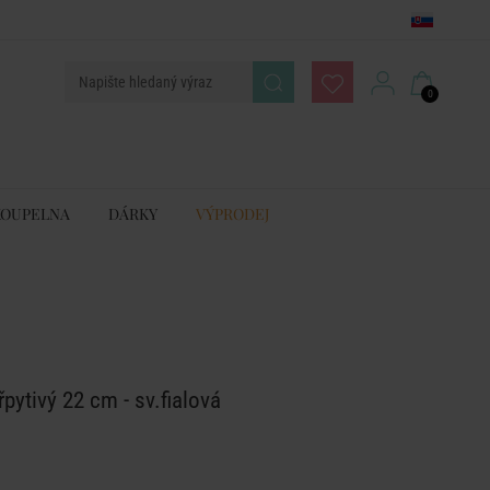
0
KOUPELNA
DÁRKY
VÝPRODEJ
řpytivý 22 cm - sv.fialová