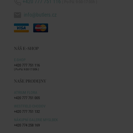
+420 777 751 116
( Po-Pá: 9:00-17:00h )
info@butlers.cz
NÁŠ E-SHOP
E-SHOP
+420 777 751 116
( Po-Pá: 9:00-17:00h )
NAŠE PRODEJNY
ATRIUM FLORA
+420 777 751 005
WESTFIELD CHODOV
+420 777 751 132
NÁKUPNÍ GALERIE MYSLBEK
+420 774 258 169