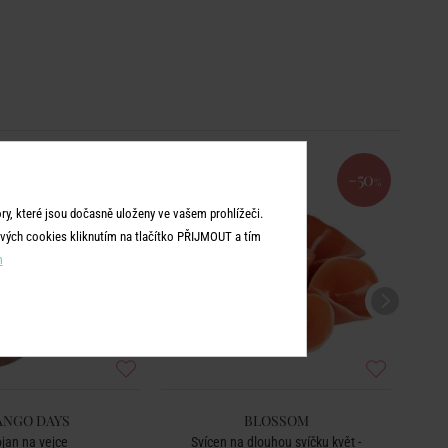
-50
%
y, které jsou dočasně uloženy ve vašem prohlížeči.
vých cookies kliknutím na tlačítko PŘIJMOUT a tím
m
NGO DAYS
BLOSSOM
ojan na vejce
Svícen na dlouhou svíčku květ -