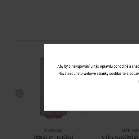
-50
%
Aby bylo nakupování u nás opravdu pohodlné a snad
Návštěvou této webové stránky souhlasíte s použí
BLOSSOM
DEPOSI
Váza 28 cm - sv. růžová
Úložný kovový koš 26 