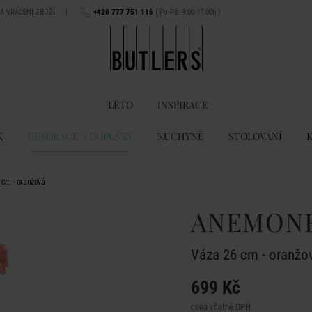
NA VRÁCENÍ ZBOŽÍ
|
+420 777 751 116
( Po-Pá: 9:00-17:00h )
LÉTO
INSPIRACE
K
DEKORACE A DOPLŇKY
KUCHYNĚ
STOLOVÁNÍ
cm - oranžová
ANEMON
Váza 26 cm - oranžo
699 Kč
cena včetně DPH