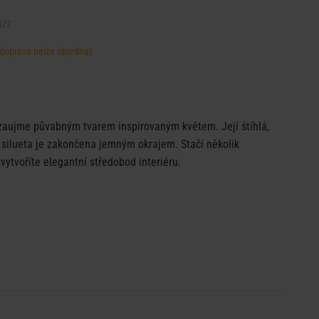
277
, doprava nelze objednat
zaujme půvabným tvarem inspirovaným květem. Její štíhlá,
 silueta je zakončena jemným okrajem. Stačí několik
vytvoříte elegantní středobod interiéru.