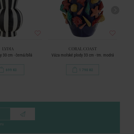
LYDIA
CORAL COAST
y 30 cm - černá/bílá
Váza mořské plody 33 cm - tm. modrá
699 Kč
1 790 Kč
eru