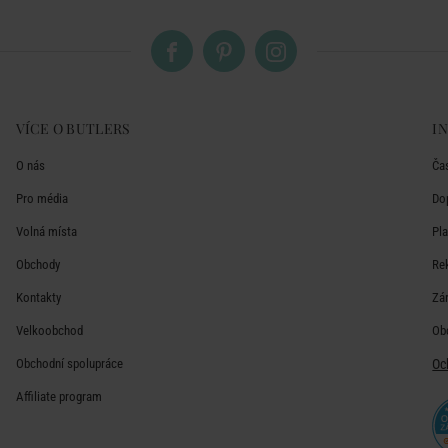
VÍCE O BUTLERS
I
O nás
Ča
Pro média
Do
Volná místa
Pl
Obchody
Re
Kontakty
Zá
Velkoobchod
Ob
Obchodní spolupráce
Oc
Affiliate program