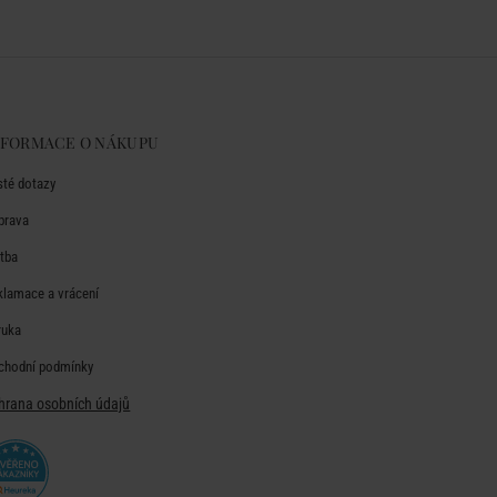
NFORMACE O NÁKUPU
sté dotazy
prava
atba
klamace a vrácení
ruka
chodní podmínky
hrana osobních údajů