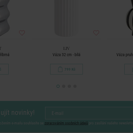
T
LIV
říbrná
Váza 32 cm - bílá
Váza pruh
č
799 Kč
ujít novinky!
ožením e-mailu souhlasíte se
zpracováním osobních údajů
pro zasílání našeho newslett