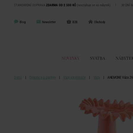
STANDARDNÍ DOPRAVA
ZDARMA OD 2 500 KČ
(nevztahuje se na nábytek)
|
30 DNÍ 
Blog
Newsletter
B2B
Obchody
NOVINKY
SVATBA
NÁBYTE
Domů
Dekorace a doplňky
Vázy a květináče
Vázy
ANEMONE Váza 26 