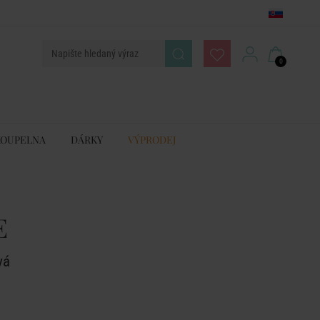
0
KOUPELNA
DÁRKY
VÝPRODEJ
E
vá