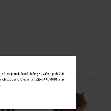
y, které jsou dočasně uloženy ve vašem prohlížeči.
vých cookies kliknutím na tlačítko PŘIJMOUT a tím
m
NOVÉ!