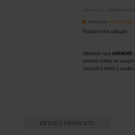
Artiklové číslo: 000000001000503
Dostupnost:
centrální sklad
Produkt nelze zakoupit
Skleněná váza
ANEMONE
směrem vzhůru se zužující
větviček či květů a snadno 
DETAILY PRODUKTU