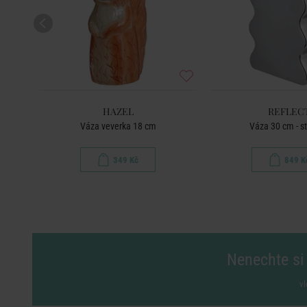
HAZEL
REFLEC
Váza veverka 18 cm
Váza 30 cm - st
349 Kč
849 K
Nenechte si 
vl