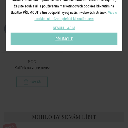
že jste souhlasili s používáním marketingových cookies kliknutím na
tlačítko PŘIJMOUT a tím podpořili vývoj našich webových stránek.
Více o
cookies si můžete přečíst kliknutím sem
NESOUHLASÍM
PŘIJMOUT
EGG
Kalíšek na vejce nerez
149 Kč
MOHLO BY SE VÁM LÍBIT
NOVÉ!