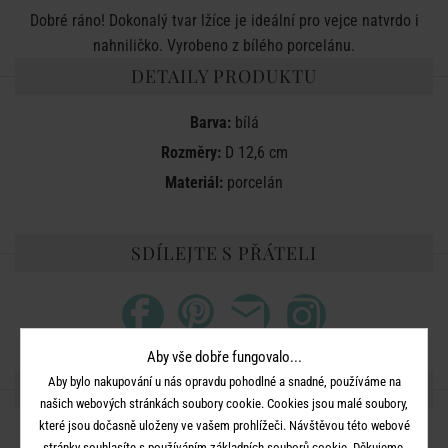
Dobré ráno! Dokonalý tvar lžíce je ideální pro vejce natvrdo i
nahniličko. Vyrobeno z bílého porcelánu.
DETAILY PRODUKTU
Barva:
bílá
Rozměry:
D 12,6 cm
Materiál:
porcelán
SDÍLEJTE S PŘÁTELI
Aby vše dobře fungovalo...
Aby bylo nakupování u nás opravdu pohodlné a snadné, používáme na
DALŠÍ PRODUKTY ZE SÉRIE
našich webových stránkách soubory cookie. Cookies jsou malé soubory,
které jsou dočasně uloženy ve vašem prohlížeči. Návštěvou této webové
stránky souhlasíte s používáním základních souborů cookie. Děkujeme,