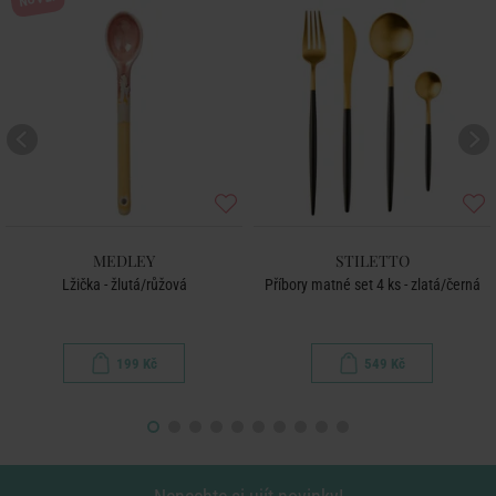
MEDLEY
STILETTO
Lžička - žlutá/růžová
Příbory matné set 4 ks - zlatá/černá
199 Kč
549 Kč