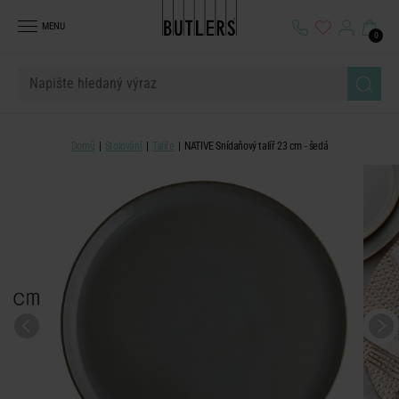
MENU
0
Domů
Stolování
Talíře
NATIVE Snídaňový talíř 23 cm - šedá