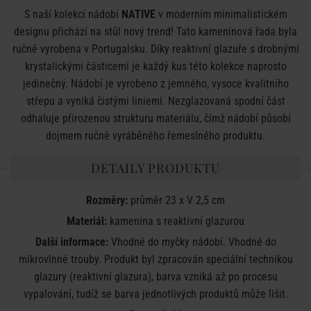
S naší kolekcí nádobí
NATIVE
v moderním minimalistickém
designu přichází na stůl nový trend! Tato kameninová řada byla
ručně vyrobena v Portugalsku. Díky reaktivní glazuře s drobnými
krystalickými částicemi je každý kus této kolekce naprosto
jedinečný. Nádobí je vyrobeno z jemného, vysoce kvalitního
střepu a vyniká čistými liniemi. Nezglazovaná spodní část
odhaluje přirozenou strukturu materiálu, čímž nádobí působí
dojmem ručně vyráběného řemeslného produktu.
DETAILY PRODUKTU
Rozměry:
průměr 23 x V 2,5 cm
Materiál:
kamenina s reaktivní glazurou
Další informace:
Vhodné do myčky nádobí. Vhodné do
mikrovlnné trouby. Produkt byl zpracován speciální technikou
glazury (reaktivní glazura), barva vzniká až po procesu
vypalování, tudíž se barva jednotlivých produktů může lišit.