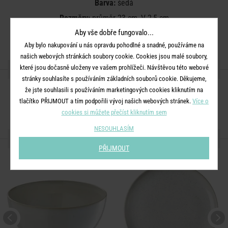
Barva:
šedá
Rozměry:
průměr 23 cm, V 2,5 cm
Aby vše dobře fungovalo...
Materiál:
kamenina s reaktivní glazurou
Aby bylo nakupování u nás opravdu pohodlné a snadné, používáme na
našich webových stránkách soubory cookie. Cookies jsou malé soubory,
SDÍLEJTE S PŘÁTELI
které jsou dočasně uloženy ve vašem prohlížeči. Návštěvou této webové
stránky souhlasíte s používáním základních souborů cookie. Děkujeme,
že jste souhlasili s používáním marketingových cookies kliknutím na
tlačítko PŘIJMOUT a tím podpořili vývoj našich webových stránek.
Více o
cookies si můžete přečíst kliknutím sem
NESOUHLASÍM
DALŠÍ PRODUKTY ZE SÉRIE
PŘIJMOUT