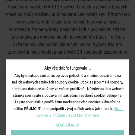
Naše série nádobí MANOR v živých tvarech a jasných barvách
vnese na Váš prostřený stůl moderní venkovský styl. Přitom tato
série vyniká, stejně jako tato krásně tvarovaná miska,
přirozeným šarmem, který dokonale ladí s jakýmkoliv stylem.
Lesklá glazura dodává nádobí nevšední tón barvy. To činí z
každého kousku nádobí skutečný unikát. Vysoce kvalitní
zpracování navíc dodává řadě MANOR vlastnosti každodenně
používaného nádobí.
Aby vše dobře fungovalo...
DETAILY PRODUKTU
Aby bylo nakupování u nás opravdu pohodlné a snadné, používáme na
našich webových stránkách soubory cookie. Cookies jsou malé soubory,
vhodné do myčky nádobí
které jsou dočasně uloženy ve vašem prohlížeči. Návštěvou této webové
stránky souhlasíte s používáním základních souborů cookie. Děkujeme,
vhodné do mikrovlnné trouby
že jste souhlasili s používáním marketingových cookies kliknutím na
Barva:
sv. šedá
tlačítko PŘIJMOUT a tím podpořili vývoj našich webových stránek.
Více o
Rozměry:
průměr 14 cm, V 9,5 cm, objem 700 ml
cookies si můžete přečíst kliknutím sem
Materiál:
kamenina
NESOUHLASÍM