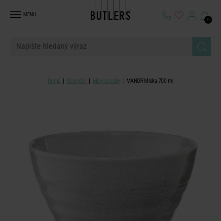
MENU
0
Domů
Stolování
Mísy a misky
MANOR Miska 700 ml