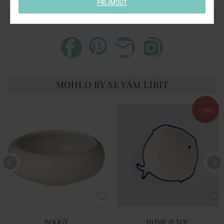
PŘIJMOUT
SDÍLEJTE S PŘÁTELI
MOHLO BY SE VÁM LÍBIT
-30
%
BOOGY
HOME & YOU