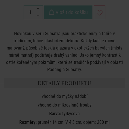
Vložit do košíku
Novinkou v sérii Sumatra jsou praktické mísy a talíře v
tradičním, lehce plastickém dekoru. Každý kus je ručně
malovaný, působivě lesklá glazura v exotických barvách (místy
mírně matná) podtrhuje drahý vzhled. Jako jemný kontrast k
ostře kořeněným pokrmům, které se tradičně podávají v oblasti
Padang a Sumatry.
DETAILY PRODUKTU
vhodné do myčky nádobí
vhodné do mikrovlnné trouby
Barva:
tyrkysová
Rozměry:
průměr 14 cm, V 4,3 cm, objem: 200 ml