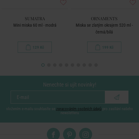
SUMATRA
ORNAMENTS
Mini miska 60 ml - modrá
Miska se zlatým okrajem 520 ml -
černá/bílá
129 Kč
199 Kč
Nenechte si ujít novinky!
vložením e-mailu souhlasíte se
zpracováním osobních údajů
pro zasílání našeho
newsletteru