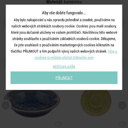
Materiál:
kamenina
Aby vše dobře fungovalo...
Aby bylo nakupování u nás opravdu pohodlné a snadné, používáme na
SDÍLEJTE S PŘÁTELI
našich webových stránkách soubory cookie. Cookies jsou malé soubory,
které jsou dočasně uloženy ve vašem prohlížeči. Návštěvou této webové
stránky souhlasíte s používáním základních souborů cookie. Děkujeme,
že jste souhlasili s používáním marketingových cookies kliknutím na
tlačítko PŘIJMOUT a tím podpořili vývoj našich webových stránek.
Více o
cookies si můžete přečíst kliknutím sem
DALŠÍ PRODUKTY ZE SÉRIE
NESOUHLASÍM
PŘIJMOUT