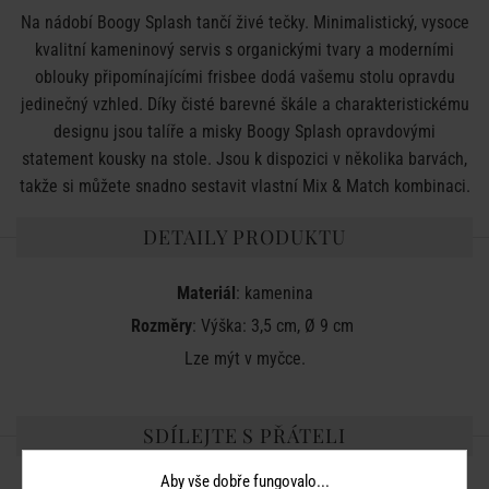
Na nádobí Boogy Splash tančí živé tečky. Minimalistický, vysoce
kvalitní kameninový servis s organickými tvary a moderními
oblouky připomínajícími frisbee dodá vašemu stolu opravdu
jedinečný vzhled. Díky čisté barevné škále a charakteristickému
designu jsou talíře a misky Boogy Splash opravdovými
statement kousky na stole. Jsou k dispozici v několika barvách,
takže si můžete snadno sestavit vlastní Mix & Match kombinaci.
DETAILY PRODUKTU
Materiál
: kamenina
Rozměry
: Výška: 3,5 cm, Ø 9 cm
Lze mýt v myčce.
SDÍLEJTE S PŘÁTELI
Aby vše dobře fungovalo...