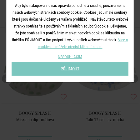
Aby bylo nakupování u nás opravdu pohodlné a snadné, používáme na
našich webových stránkách soubory cookie. Cookies jsou malé soubory,
které jsou dočasně uloženy ve vašem prohlížeči. Návštěvou této webové
DALŠÍ PRODUKTY ZE SÉRIE
stránky souhlasíte s používáním základních souborů cookie. Děkujeme,
že jste souhlasili s používáním marketingových cookies kliknutím na
tlačítko PŘIJMOUT a tím podpořili vývoj našich webových stránek.
Více o
cookies si můžete přečíst kliknutím sem
NESOUHLASÍM
PŘIJMOUT
BOOGY SPLASH
BOOGY SPLASH
Miska na dip - mátová
Talíř 12 cm - sv. modrá