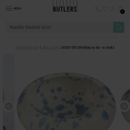
MENU
0
Domů
Stolování
Mísy a misky
BOOGY SPLASH Miska na dip - sv. modrá