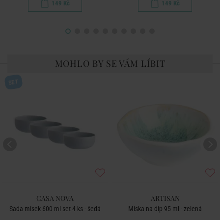
149 Kč
149 Kč
MOHLO BY SE VÁM LÍBIT
SET
CASA NOVA
ARTISAN
Sada misek 600 ml set 4 ks - šedá
Miska na dip 95 ml - zelená