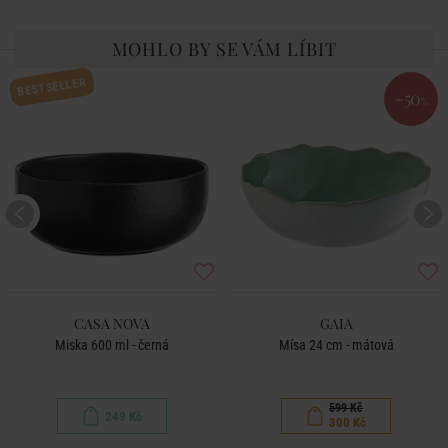
MOHLO BY SE VÁM LÍBIT
BESTSELLER
-50
%
CASA NOVA
GAIA
Miska 600 ml - černá
Mísa 24 cm - mátová
599 Kč
249 Kč
300 Kč