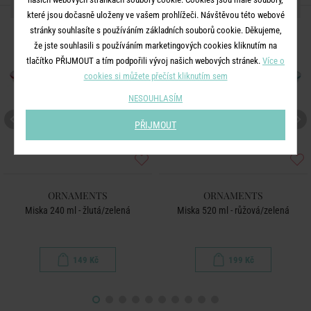
DALŠÍ PRODUKTY ZE SÉRIE
které jsou dočasně uloženy ve vašem prohlížeči. Návštěvou této webové
stránky souhlasíte s používáním základních souborů cookie. Děkujeme,
že jste souhlasili s používáním marketingových cookies kliknutím na
tlačítko PŘIJMOUT a tím podpořili vývoj našich webových stránek.
Více o
cookies si můžete přečíst kliknutím sem
NESOUHLASÍM
PŘIJMOUT
ORNAMENTS
ORNAMENTS
Miska 240 ml - žlutá/zelená
Miska 520 ml - růžová/zelená
149 Kč
199 Kč