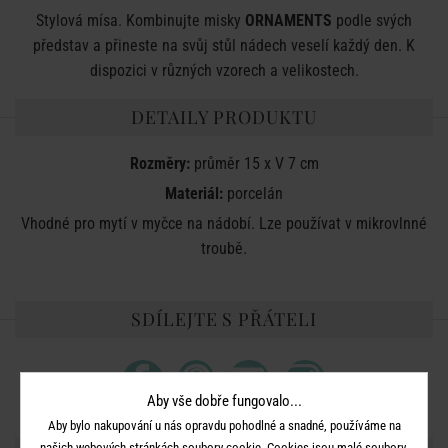
Stylová mísa. Kombinujte misky
ORNAMENTS
podle svých
představ a přineste na svůj stůl nádech veselí každý den. K
dispozici v různých vzorech a velikostech.
DETAILY PRODUKTU
Rozměry:
průměr 15 x V 7 cm
Materiál:
porcelán
Vhodné pro mytí v myčce na nádobí. Lze používat v mikrovlnné
troubě.
SDÍLEJTE S PŘÁTELI
Aby vše dobře fungovalo...
Aby bylo nakupování u nás opravdu pohodlné a snadné, používáme na
našich webových stránkách soubory cookie. Cookies jsou malé soubory,