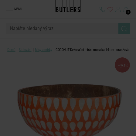
MENU
0
Domů
Stolování
Mísy a misky
COCONUT Dekorační miska mozaika 14 cm - oranžová
-50
%