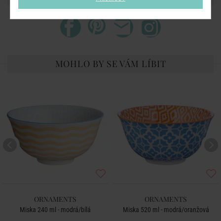
MOHLO BY SE VÁM LÍBIT
ORNAMENTS
ORNAMENTS
Miska 240 ml - modrá/bílá
Miska 520 ml - modrá/oranžová