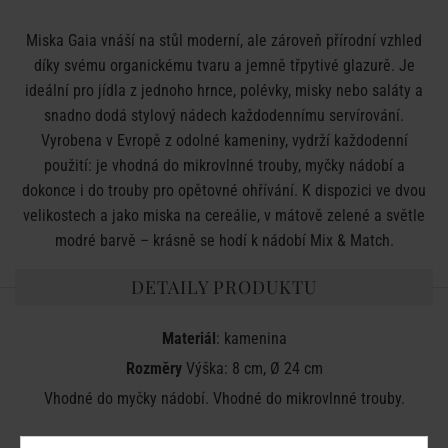
Miska Gaia vnáší na stůl moderní, ale zároveň přírodní vzhled
díky svému organickému tvaru a jemně třpytivé glazurě. Je
ideální pro jídla z jednoho hrnce, polévky, misky nebo saláty a
snadno dodá stylový nádech každodennímu servírování.
Vyrobena v Evropě z odolné kameniny, vydrží každodenní
použití: je vhodná do mikrovlnné trouby, myčky nádobí a
dokonce i do trouby pro opětovné ohřívání. K dispozici ve dvou
velikostech a jako miska na cereálie, v mátově zelené a světle
modré barvě – krásně se hodí k nádobí Mix & Match.
DETAILY PRODUKTU
Materiál
: kamenina
Rozměry
Výška: 8 cm, Ø 24 cm
Vhodné do myčky nádobí. Vhodné do mikrovlnné trouby.