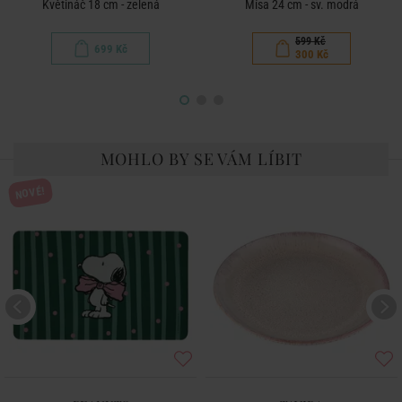
Květináč 18 cm - zelená
Mísa 24 cm - sv. modrá
599 Kč
699 Kč
300 Kč
MOHLO BY SE VÁM LÍBIT
NOVÉ!