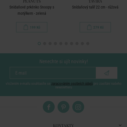
PEANUTS
TAVIRA
Snídaňové prkénko Snoopy s
Snídaňový talíř 22 cm - růžová
motýlkem - zelená
199 Kč
279 Kč
Nenechte si ujít novinky!
vložením e-mailu souhlasíte se
zpracováním osobních údajů
pro zasílání našeho
newsletteru
KONTAKTY