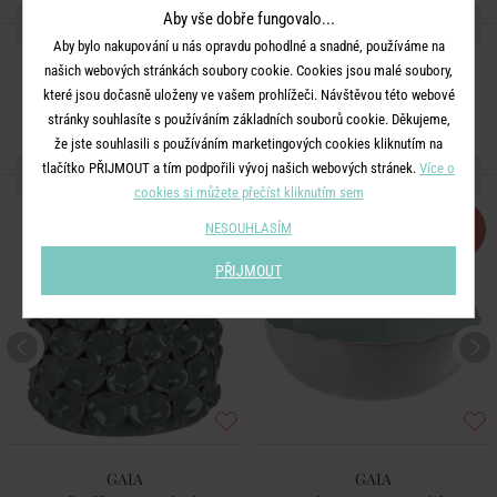
Aby vše dobře fungovalo...
SDÍLEJTE S PŘÁTELI
Aby bylo nakupování u nás opravdu pohodlné a snadné, používáme na
našich webových stránkách soubory cookie. Cookies jsou malé soubory,
které jsou dočasně uloženy ve vašem prohlížeči. Návštěvou této webové
stránky souhlasíte s používáním základních souborů cookie. Děkujeme,
že jste souhlasili s používáním marketingových cookies kliknutím na
tlačítko PŘIJMOUT a tím podpořili vývoj našich webových stránek.
Více o
DALŠÍ PRODUKTY ZE SÉRIE
cookies si můžete přečíst kliknutím sem
BESTSELLER
-50
NESOUHLASÍM
%
PŘIJMOUT
GAIA
GAIA