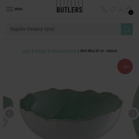
MENU
0
Domů
Stolování
Snídaňové potřeby
GAIA Mísa 24 cm - mátová
-50
%