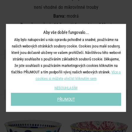
není vhodné do mikrovlnné trouby
Barva:
modrá
Rozměry:
průměr 11,5 cm, V 5 cm, objem 240 ml
Aby vše dobře fungovalo...
Materiál:
porcelán
Aby bylo nakupování u nás opravdu pohodlné a snadné, používáme na
našich webových stránkách soubory cookie. Cookies jsou malé soubory,
které jsou dočasně uloženy ve vašem prohlížeči. Návštěvou této webové
SDÍLEJTE S PŘÁTELI
stránky souhlasíte s používáním základních souborů cookie. Děkujeme,
že jste souhlasili s používáním marketingových cookies kliknutím na
tlačítko PŘIJMOUT a tím podpořili vývoj našich webových stránek.
Více o
cookies si můžete přečíst kliknutím sem
NESOUHLASÍM
DALŠÍ PRODUKTY ZE SÉRIE
PŘIJMOUT