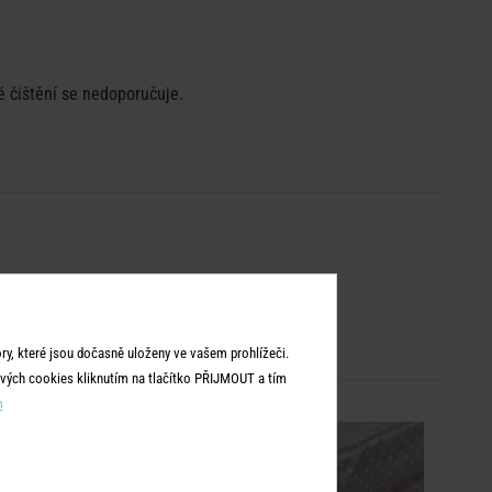
ké čištění se nedoporučuje.
y, které jsou dočasně uloženy ve vašem prohlížeči.
vých cookies kliknutím na tlačítko PŘIJMOUT a tím
m