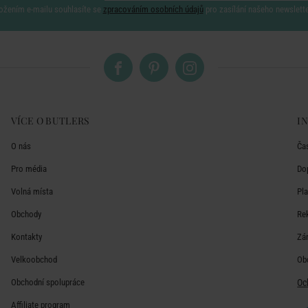
ožením e-mailu souhlasíte se
zpracováním osobních údajů
pro zasílání našeho newslett
VÍCE O BUTLERS
I
O nás
Ča
Pro média
Do
Volná místa
Pl
Obchody
Re
Kontakty
Zá
Velkoobchod
Ob
Obchodní spolupráce
Oc
Affiliate program