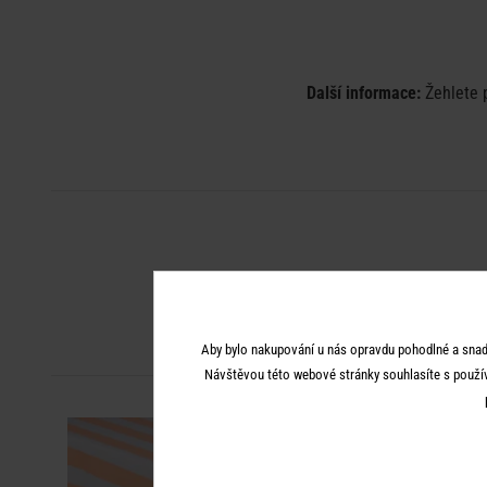
Další informace:
Žehlete p
Aby bylo nakupování u nás opravdu pohodlné a snad
Návštěvou této webové stránky souhlasíte s použí
-50
-30
%
%