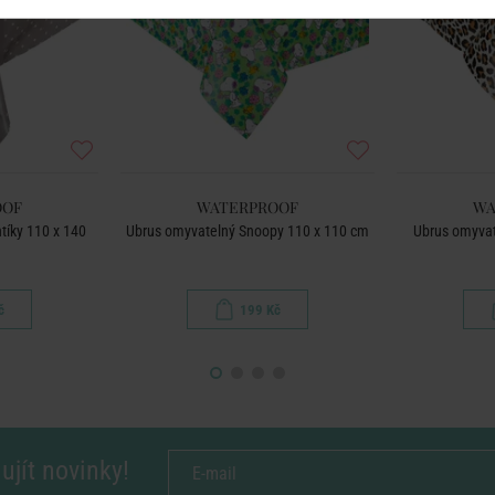
OOF
WATERPROOF
WA
tíky 110 x 140
Ubrus omyvatelný Snoopy 110 x 110 cm
Ubrus omyvat
á
č
199 Kč
ujít novinky!