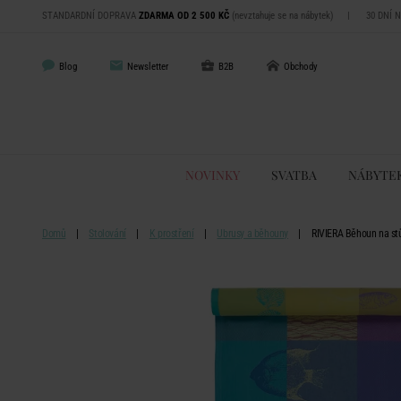
STANDARDNÍ DOPRAVA
ZDARMA OD 2 500 KČ
(nevztahuje se na nábytek)
|
30 DNÍ 
Blog
Newsletter
B2B
Obchody
NOVINKY
SVATBA
NÁBYTE
Domů
Stolování
K prostření
Ubrusy a běhouny
RIVIERA Běhoun na st