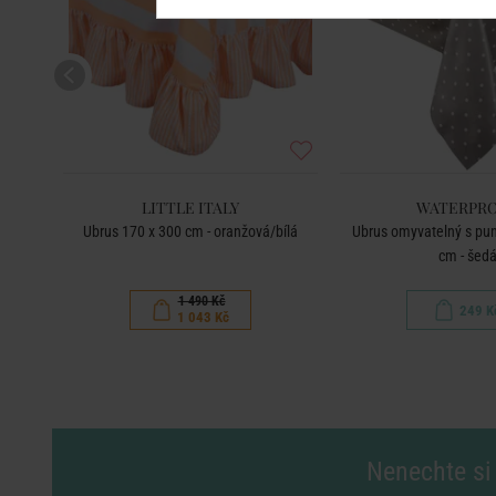
LITTLE ITALY
WATERPR
Ubrus 170 x 300 cm - oranžová/bílá
Ubrus omyvatelný s pun
cm - šed
1 490 Kč
249 K
1 043 Kč
Nenechte si 