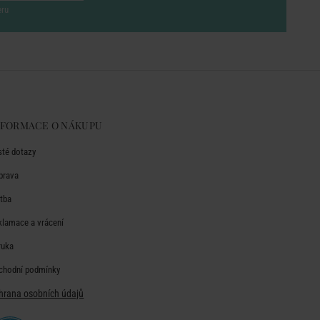
eru
NFORMACE O NÁKUPU
sté dotazy
prava
atba
klamace a vrácení
ruka
chodní podmínky
hrana osobních údajů