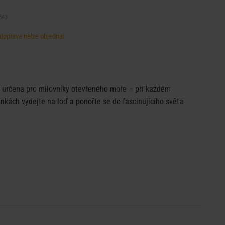
543
, doprava nelze objednat
e určena pro milovníky otevřeného moře – při každém
nkách vydejte na loď a ponořte se do fascinujícího světa