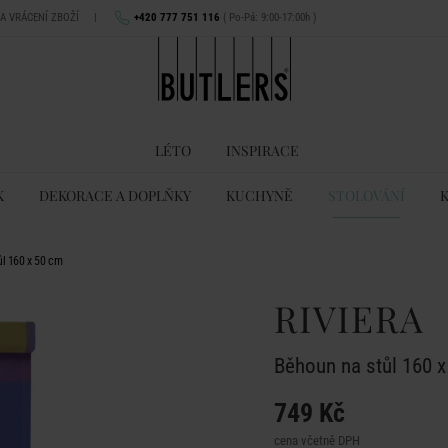
NA VRÁCENÍ ZBOŽÍ
|
+420 777 751 116
( Po-Pá: 9:00-17:00h )
LÉTO
INSPIRACE
K
DEKORACE A DOPLŇKY
KUCHYNĚ
STOLOVÁNÍ
ůl 160 x 50 cm
RIVIERA
Běhoun na stůl 160 
749 Kč
cena včetně DPH