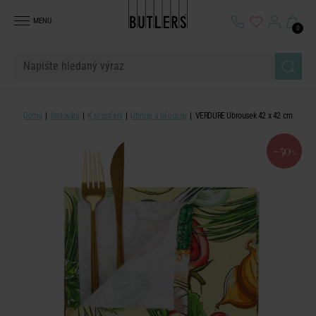
MENU
0
Domů
Stolování
K prostření
Ubrusy a běhouny
VERDURE Ubrousek 42 x 42 cm
-50
%