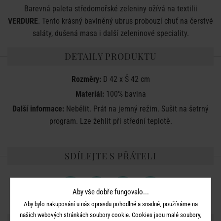
Barevná paleta středomořské zeleniny ožívá na textilii
VERDURE
. Tento krásný bavlněný ubrus probouzí chuť na čerstvé
saláty, dušená masa i další zeleninové speciality.
DETAILY PRODUKTU
Rozměry:
D 42 x Š 42 cm
Materiál:
100% bavlna
Další informace:
Nebělit. Prát na jemný režim. Sušit na šetrný
program. Lze žehlit při střední teplotě.
SDÍLEJTE S PŘÁTELI
Aby vše dobře fungovalo...
Aby bylo nakupování u nás opravdu pohodlné a snadné, používáme na
našich webových stránkách soubory cookie. Cookies jsou malé soubory,