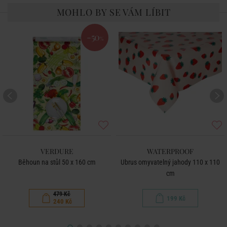
MOHLO BY SE VÁM LÍBIT
-50
%
VERDURE
WATERPROOF
Běhoun na stůl 50 x 160 cm
Ubrus omyvatelný jahody 110 x 110
cm
479 Kč
199 Kč
240 Kč