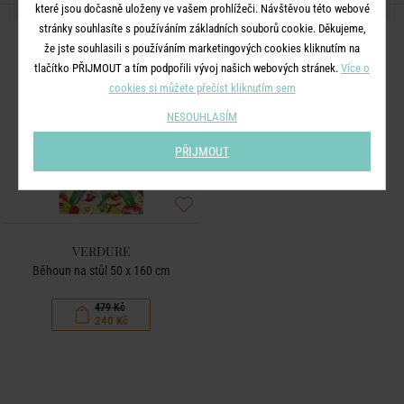
DALŠÍ PRODUKTY ZE SÉRIE
které jsou dočasně uloženy ve vašem prohlížeči. Návštěvou této webové
stránky souhlasíte s používáním základních souborů cookie. Děkujeme,
-50
že jste souhlasili s používáním marketingových cookies kliknutím na
%
tlačítko PŘIJMOUT a tím podpořili vývoj našich webových stránek.
Více o
cookies si můžete přečíst kliknutím sem
NESOUHLASÍM
PŘIJMOUT
VERDURE
Běhoun na stůl 50 x 160 cm
479 Kč
240 Kč