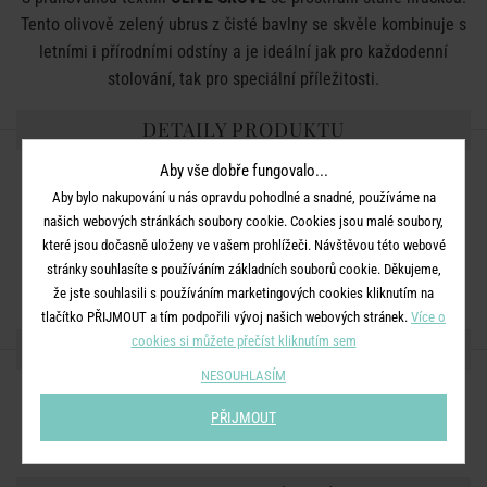
Tento olivově zelený ubrus z čisté bavlny se skvěle kombinuje s
letními i přírodními odstíny a je ideální jak pro každodenní
stolování, tak pro speciální příležitosti.
DETAILY PRODUKTU
Aby vše dobře fungovalo...
Rozměry:
D 42 x Š 42 cm
Aby bylo nakupování u nás opravdu pohodlné a snadné, používáme na
Materiál:
100% bavlna
našich webových stránkách soubory cookie. Cookies jsou malé soubory,
Další informace:
Nebělit. Praní v pračce na 40 °C. Sušit na
které jsou dočasně uloženy ve vašem prohlížeči. Návštěvou této webové
stránky souhlasíte s používáním základních souborů cookie. Děkujeme,
šetrný program. Lze žehlit při střední teplotě.
že jste souhlasili s používáním marketingových cookies kliknutím na
tlačítko PŘIJMOUT a tím podpořili vývoj našich webových stránek.
Více o
cookies si můžete přečíst kliknutím sem
SDÍLEJTE S PŘÁTELI
NESOUHLASÍM
PŘIJMOUT