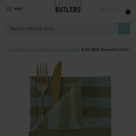
MENU
0
Domů
Stolování
K prostření
Ubrusy a běhouny
OLIVE GROVE Ubrousek 42 x 42 cm