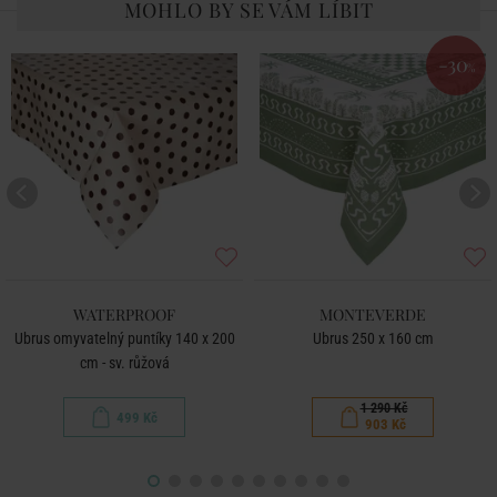
MOHLO BY SE VÁM LÍBIT
-30
%
WATERPROOF
MONTEVERDE
Ubrus omyvatelný puntíky 140 x 200
Ubrus 250 x 160 cm
cm - sv. růžová
1 290 Kč
499 Kč
903 Kč