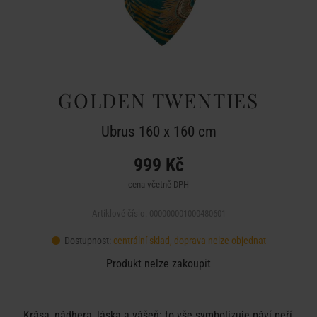
GOLDEN TWENTIES
Ubrus 160 x 160 cm
999 Kč
cena včetně DPH
Artiklové číslo: 000000001000480601
Dostupnost:
centrální sklad, doprava nelze objednat
Produkt nelze zakoupit
Krása, nádhera, láska a vášeň: to vše symbolizuje páví peří,