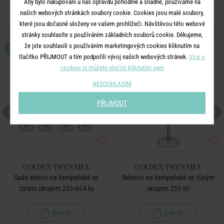
Aby bylo nakupování u nás opravdu pohodlné a snadné, používáme na
našich webových stránkách soubory cookie. Cookies jsou malé soubory,
které jsou dočasně uloženy ve vašem prohlížeči. Návštěvou této webové
DALŠÍ PRODUKTY ZE SÉRIE
stránky souhlasíte s používáním základních souborů cookie. Děkujeme,
že jste souhlasili s používáním marketingových cookies kliknutím na
SET
tlačítko PŘIJMOUT a tím podpořili vývoj našich webových stránek.
Více o
cookies si můžete přečíst kliknutím sem
NESOUHLASÍM
PŘIJMOUT
GOLDEN TWENTIES
GOLDEN TWENTIES
Sada sklenic na šampaňské se
Sklenice na šampaňské se zlatým
zlatým okrajem 250 ml 4 ks
okrajem 250 ml
899 Kč
249 Kč