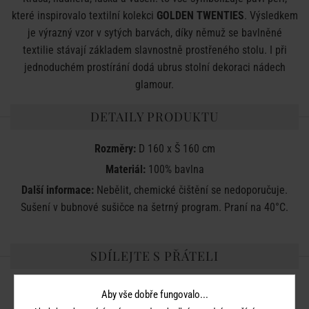
které inspirovalo textilní kolekci
GOLDEN TWENTIES
. Výsledkem
je výrazný vzor v sytých barvách, díky němuž se bavlněné
textilie stávají základem slavnostně prostřeného stolu. I při
jednoduchém prostírání dodá ubrus stolní dekoraci nádech
glamour.
DETAILY PRODUKTU
Rozměry:
D 160 x Š 160 cm
Materiál:
100% bavlna
Další informace:
Nebělit, chemické čištění se nedoporučuje.
Sušení v bubnové sušičce na šetrný program. Praní na 40°C.
SDÍLEJTE S PŘÁTELI
Aby vše dobře fungovalo...