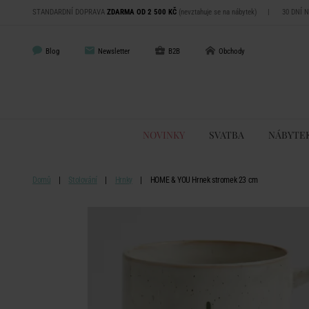
STANDARDNÍ DOPRAVA
ZDARMA OD 2 500 KČ
(nevztahuje se na nábytek)
|
30 DNÍ 
Blog
Newsletter
B2B
Obchody
NOVINKY
SVATBA
NÁBYTE
Domů
Stolování
Hrnky
HOME & YOU Hrnek stromek 23 cm