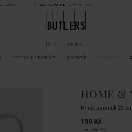
NA VRÁCENÍ ZBOŽÍ
|
+420 777 751 116
( Po-Pá: 9:00-17:00h )
LÉTO
INSPIRACE
K
DEKORACE A DOPLŇKY
KUCHYNĚ
STOLOVÁNÍ
HOME & 
Hrnek stromek 23 c
199 Kč
cena včetně DPH