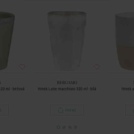
N
BERGAMO
320 ml - béžová
Hrnek Latte macchiato 330 ml - bílá
Hrnek s
č
199 Kč