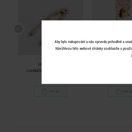
Aby bylo nakupování u nás opravdu pohodlné a snad
Návštěvou této webové stránky souhlasíte s použí
HOME & YOU
HOME & 
Louskáček na ořechy - béžová
Nůž na piz
199 Kč
199 K