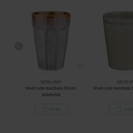
BERGAMO
ARTISA
 -
Hrnek Latte macchiato 330 ml -
Hrnek Latte macchiato 
šedohnědá
199 Kč
129 K