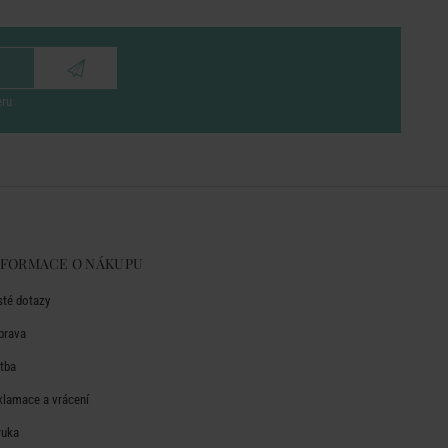
eru
NFORMACE O NÁKUPU
sté dotazy
prava
atba
klamace a vrácení
ruka