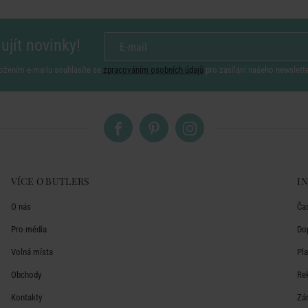
ujít novinky!
ožením e-mailu souhlasíte se
zpracováním osobních údajů
pro zasílání našeho newslett
VÍCE O BUTLERS
I
O nás
Ča
Pro média
Do
Volná místa
Pl
Obchody
Re
Kontakty
Zá