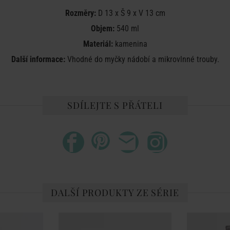
Rozměry:
D
13 x Š 9 x V 13 cm
Objem:
540 ml
Materiál:
kamenina
Další informace:
Vhodné do myčky nádobí a mikrovlnné trouby.
SDÍLEJTE S PŘÁTELI
DALŠÍ PRODUKTY ZE SÉRIE