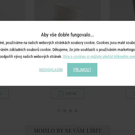
Aby vše dobře fungovalo...
né, používáme na našich webových stránkách soubory cookie. Cookies jsou malé soubor
váním základních souborů cookie. Děkujeme, že jste souhlasili s používáním marketingo
podpořili vývoj našich webových stránek.
Více o cookies si můžete přečíst kliknutím se
YOU
HOME & YOU
HO
PŘIJMOUT
NESOUHLASÍM
zu
Sada zapékacích misek 10 cm 3 ks - bílá
Podbě
č
299 Kč
MOHLO BY SE VÁM LÍBIT