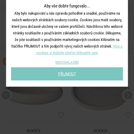
Aby vše dobře fungovalo...
SDÍLEJTE S PŘÁTELI
Aby bylo nakupování u nás opravdu pohodlné a snadné, používáme na
našich webových stránkách soubory cookie. Cookies jsou malé soubory,
které jsou dočasně uloženy ve vašem prohlížeči. Návštěvou této webové
stránky souhlasíte s používáním základních souborů cookie. Děkujeme,
že jste souhlasili s používáním marketingových cookies kliknutím na
tlačítko PŘIJMOUT a tím podpořili vývoj našich webových stránek.
Více o
DALŠÍ PRODUKTY ZE SÉRIE
cookies si můžete přečíst kliknutím sem
BESTSELLER
NESOUHLASÍM
PŘIJMOUT
BOOGY
BOOGY