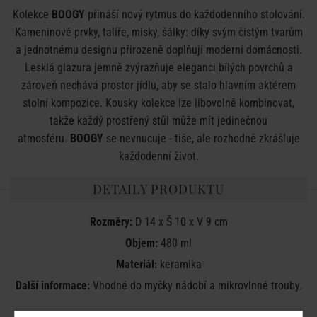
Kolekce
BOOGY
přináší nový rytmus do každodenního stolování.
Kameninové prvky, talíře, misky, šálky: díky svým čistým tvarům
a jednotnému designu přirozeně doplňují moderní domácnosti.
Lesklá glazura jemně zvýrazňuje eleganci bílých povrchů a
zároveň nechává prostor jídlu, aby se stalo hlavním aktérem
stolní kompozice. Kousky kolekce lze libovolně kombinovat,
takže každý prostřený stůl může mít jedinečnou
atmosféru.
BOOGY
se nevnucuje - tiše, ale rozhodně zkrášluje
každodenní život.
DETAILY PRODUKTU
Rozměry:
D 14 x Š 10 x V 9 cm
Objem:
480 ml
Materiál:
keramika
Další informace:
Vhodné do myčky nádobí a mikrovlnné trouby.