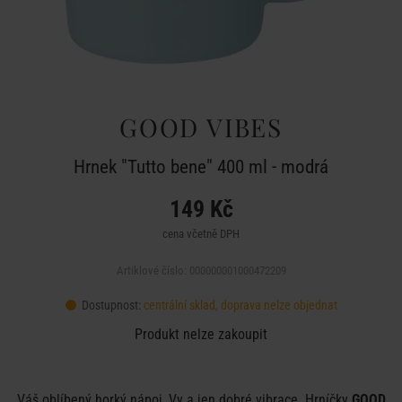
GOOD VIBES
Hrnek "Tutto bene" 400 ml - modrá
149 Kč
cena včetně DPH
Artiklové číslo: 000000001000472209
Dostupnost:
centrální sklad, doprava nelze objednat
Produkt nelze zakoupit
Váš oblíbený horký nápoj, Vy a jen dobré vibrace. Hrníčky
GOOD