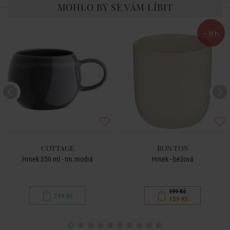
MOHLO BY SE VÁM LÍBIT
-30
%
COTTAGE
BON TON
Hrnek 350 ml - tm.modrá
Hrnek - béžová
199 Kč
249 Kč
139 Kč