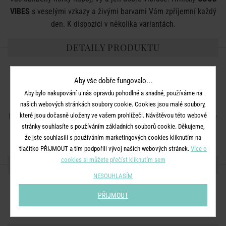
VIBES
s veselými vzkazy a živými barvami Vám zpříjemní každý
den. K dispozici v několika variantách.
DETAILY PRODUKTU
Rozměry:
průměr 9 x V 9 cm
Aby vše dobře fungovalo...
Objem:
400 ml
Aby bylo nakupování u nás opravdu pohodlné a snadné, používáme na
Materiál:
porcelán
našich webových stránkách soubory cookie. Cookies jsou malé soubory,
které jsou dočasně uloženy ve vašem prohlížeči. Návštěvou této webové
Další informace:
Vhodné do mikrovlnné trouby. Lze mýt v myčce
stránky souhlasíte s používáním základních souborů cookie. Děkujeme,
nádobí.
že jste souhlasili s používáním marketingových cookies kliknutím na
tlačítko PŘIJMOUT a tím podpořili vývoj našich webových stránek.
Více o
cookies si můžete přečíst kliknutím sem
SDÍLEJTE S PŘÁTELI
NESOUHLASÍM
PŘIJMOUT