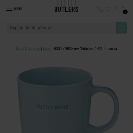
MENU
0
Domů
Stolování
Hrnky
GOOD VIBES Hrnek "Tutto bene" 400 ml - modrá