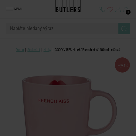
MENU
0
Domů
Stolování
Hrnky
GOOD VIBES Hrnek "French kiss" 400 ml - růžová
-50
%