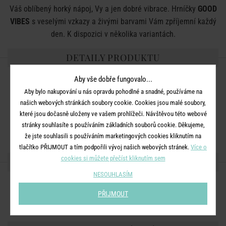
Váš oblíbený horký nápoj, Vy a jen dobré vibrace. Hrníčky
GOOD
VIBES
s veselými vzkazy a živými barvami Vám zpříjemní každý
den. K dispozici v několika variantách.
DETAILY PRODUKTU
Aby vše dobře fungovalo...
Rozměry:
D 9 x Š 13 x V 9 cm
Aby bylo nakupování u nás opravdu pohodlné a snadné, používáme na
Objem:
400 ml
našich webových stránkách soubory cookie. Cookies jsou malé soubory,
Materiál:
porcelán
které jsou dočasně uloženy ve vašem prohlížeči. Návštěvou této webové
stránky souhlasíte s používáním základních souborů cookie. Děkujeme,
Další informace:
Vhodné do mikrovlnné trouby a myčky nádobí.
že jste souhlasili s používáním marketingových cookies kliknutím na
tlačítko PŘIJMOUT a tím podpořili vývoj našich webových stránek.
Více o
cookies si můžete přečíst kliknutím sem
SDÍLEJTE S PŘÁTELI
NESOUHLASÍM
PŘIJMOUT