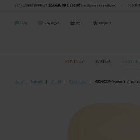
STANDARDNÍ DOPRAVA
ZDARMA OD 2 500 KČ
(nevztahuje se na nábytek)
|
30 DNÍ 
Blog
Newsletter
B2B
Obchody
NOVINKY
SVATBA
NÁBYTE
Domů
Nábytek
Svítidla
Stolní lampy
MUSHROOM Venkovní lampa - š