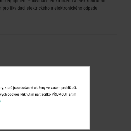
ic equipment – likvidace elektrického a elektronického
pro likvidaci elektrického a elektronického odpadu.
y, které jsou dočasně uloženy ve vašem prohlížeči.
vých cookies kliknutím na tlačítko PŘIJMOUT a tím
m