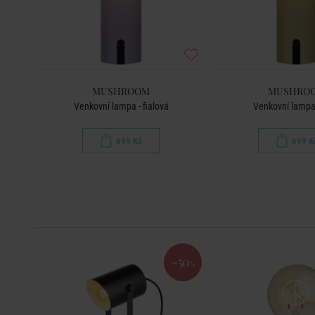
MUSHROOM
MUSHRO
Venkovní lampa - fialová
Venkovní lampa 
699 Kč
699 K
-50
%