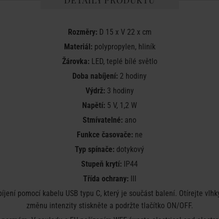
DETAILY PRODUKTU
Rozměry:
D 15 x V 22 x cm
Materiál:
polypropylen, hliník
Žárovka:
LED, teplé bílé světlo
Doba nabíjení:
2 hodiny
Výdrž:
3 hodiny
Napětí:
5 V, 1,2 W
Stmívatelné:
ano
Funkce časovače:
ne
Typ spínače:
dotykový
Stupeň krytí:
IP44
Třída ochrany:
III
obíjení pomocí kabelu USB typu C, který je součást balení. Otírejte vl
změnu intenzity stiskněte a podržte tlačítko ON/OFF.