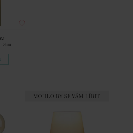
OM
- žlutá
č
MOHLO BY SE VÁM LÍBIT