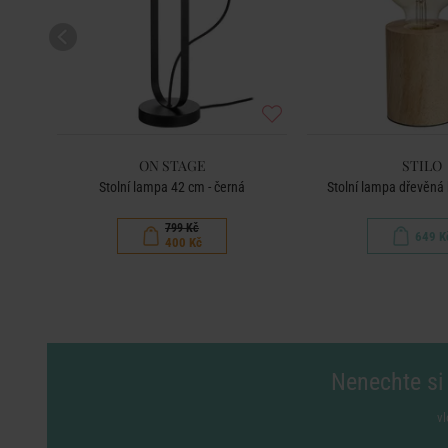
ON STAGE
STILO
Stolní lampa 42 cm - černá
Stolní lampa dřevěná
799 Kč
649 K
400 Kč
Nenechte si 
vl