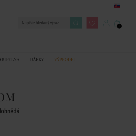
0
KOUPELNA
DÁRKY
VÝPRODEJ
OM
dohnědá