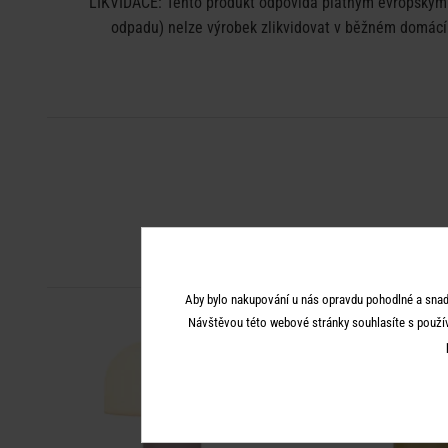
LIKVIDACE: Tento produkt odpovídá platným evropským n
odpadu) nelze výrobek zlikvidovat v běžném domácím
Aby bylo nakupování u nás opravdu pohodlné a snad
Návštěvou této webové stránky souhlasíte s použí