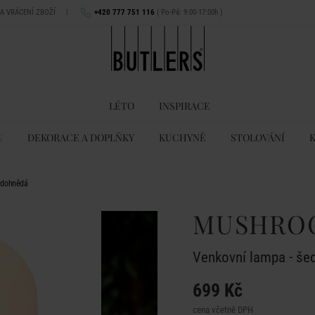
NA VRÁCENÍ ZBOŽÍ
|
+420 777 751 116
( Po-Pá: 9:00-17:00h )
LÉTO
INSPIRACE
K
DEKORACE A DOPLŇKY
KUCHYNĚ
STOLOVÁNÍ
edohnědá
MUSHRO
Venkovní lampa - še
699 Kč
cena včetně DPH