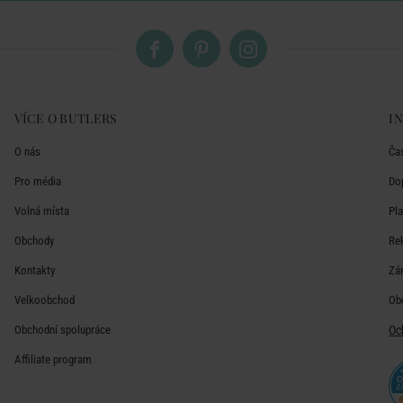
VÍCE O BUTLERS
I
O nás
Ča
Pro média
Do
Volná místa
Pl
Obchody
Re
Kontakty
Zá
Velkoobchod
Ob
Obchodní spolupráce
Oc
Affiliate program