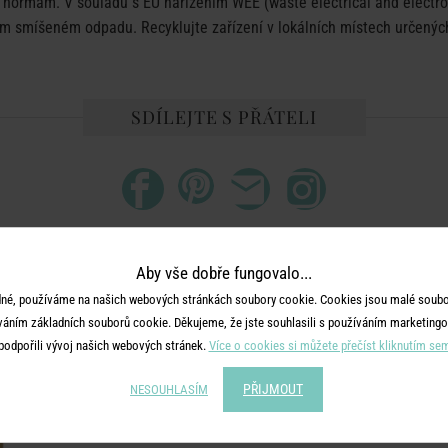
ormám. V souladu s EU nařízením WEE (waste electrical and electron
 smíšeném odpadu. Recyklujte zařízení v lokálních místech určených 
SDÍLEJTE S PŘÁTELI
Aby vše dobře fungovalo...
DALŠÍ PRODUKTY ZE SÉRIE
né, používáme na našich webových stránkách soubory cookie. Cookies jsou malé soubor
váním základních souborů cookie. Děkujeme, že jste souhlasili s používáním marketingo
podpořili vývoj našich webových stránek.
Více o cookies si můžete přečíst kliknutím se
PŘIJMOUT
NESOUHLASÍM