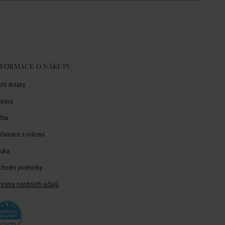
NFORMACE O NÁKUPU
sté dotazy
prava
atba
klamace a vrácení
ruka
chodní podmínky
hrana osobních údajů