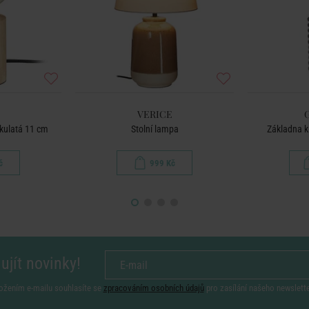
VERICE
 kulatá 11 cm
Stolní lampa
Základna k
č
999 Kč
ujít novinky!
ožením e-mailu souhlasíte se
zpracováním osobních údajů
pro zasílání našeho newslett