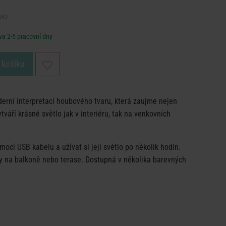
043
a 2-5 pracovní dny
 košíku
erní interpretací houbového tvaru, která zaujme nejen
váří krásné světlo jak v interiéru, tak na venkovních
mocí USB kabelu a užívat si její světlo po několik hodin.
ry na balkoně nebo terase. Dostupná v několika barevných