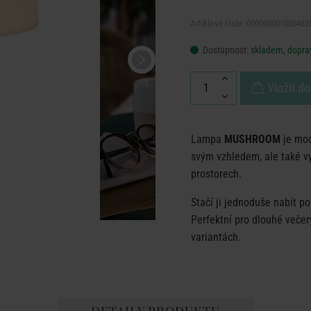
Artiklové číslo: 000000001000462
Dostupnost:
skladem, doprav
Vložit do
Lampa
MUSHROOM
je mod
svým vzhledem, ale také vyt
prostorech.
Stačí ji jednoduše nabít po
Perfektní pro dlouhé veče
variantách.