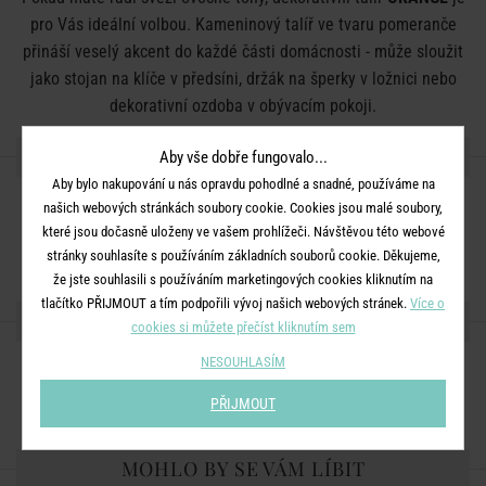
pro Vás ideální volbou. Kameninový talíř ve tvaru pomeranče
přináší veselý akcent do každé části domácnosti - může sloužit
jako stojan na klíče v předsíni, držák na šperky v ložnici nebo
dekorativní ozdoba v obývacím pokoji.
DETAILY PRODUKTU
Aby vše dobře fungovalo...
Aby bylo nakupování u nás opravdu pohodlné a snadné, používáme na
našich webových stránkách soubory cookie. Cookies jsou malé soubory,
Rozměry:
D 28 x Š 21 x V 3 cm
které jsou dočasně uloženy ve vašem prohlížeči. Návštěvou této webové
Materiál:
kamenina
stránky souhlasíte s používáním základních souborů cookie. Děkujeme,
že jste souhlasili s používáním marketingových cookies kliknutím na
tlačítko PŘIJMOUT a tím podpořili vývoj našich webových stránek.
Více o
SDÍLEJTE S PŘÁTELI
cookies si můžete přečíst kliknutím sem
NESOUHLASÍM
PŘIJMOUT
MOHLO BY SE VÁM LÍBIT