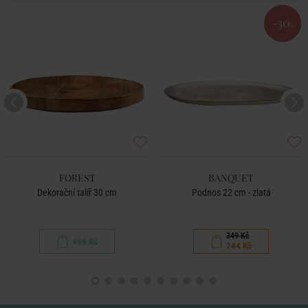
-30
%
FOREST
BANQUET
Dekorační talíř 30 cm
Podnos 22 cm - zlatá
349 Kč
499 Kč
244 Kč