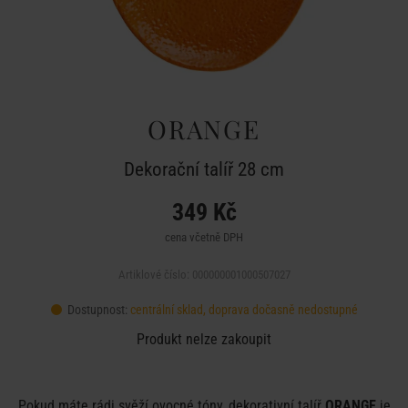
ORANGE
Dekorační talíř 28 cm
349 Kč
cena včetně DPH
Artiklové číslo: 000000001000507027
Dostupnost:
centrální sklad, doprava dočasně nedostupné
Produkt nelze zakoupit
Pokud máte rádi svěží ovocné tóny, dekorativní talíř
ORANGE
je