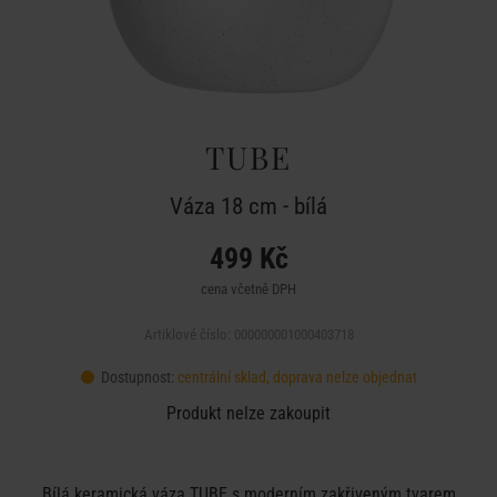
TUBE
Váza 18 cm - bílá
499 Kč
cena včetně DPH
Artiklové číslo: 000000001000403718
Dostupnost:
centrální sklad, doprava nelze objednat
Produkt nelze zakoupit
Bílá keramická váza TUBE s moderním zakřiveným tvarem