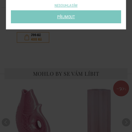
NESOUHLASÍM
TUBE
PŘIJMOUT
Váza rýhovaná 23 cm
799 Kč
400 Kč
MOHLO BY SE VÁM LÍBIT
-50
%