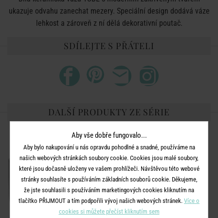
ukazuje odvahu zanechat mezery. Speciální design dodává váze
lehkost a zároveň z ní dělá dekorativní poutač.
SDÍLEJTE S PŘÁTELI
DALŠÍ PRODUKTY ZE SÉRIE
-50
Aby vše dobře fungovalo...
%
Aby bylo nakupování u nás opravdu pohodlné a snadné, používáme na
našich webových stránkách soubory cookie. Cookies jsou malé soubory,
které jsou dočasně uloženy ve vašem prohlížeči. Návštěvou této webové
stránky souhlasíte s používáním základních souborů cookie. Děkujeme,
že jste souhlasili s používáním marketingových cookies kliknutím na
tlačítko PŘIJMOUT a tím podpořili vývoj našich webových stránek.
Více o
cookies si můžete přečíst kliknutím sem