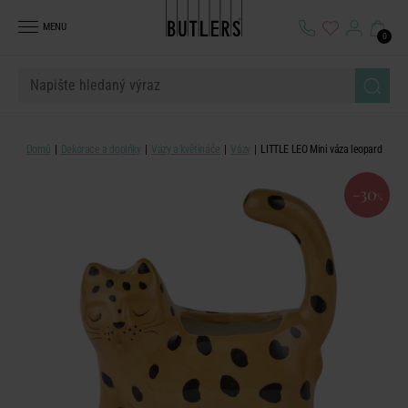
MENU
0
Domů
Dekorace a doplňky
Vázy a květináče
Vázy
LITTLE LEO Mini váza leopard
-30
%