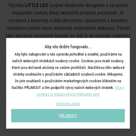
Vázička
LITTLE LEO
zaujme moderním designem s výrazným
leopardím vzorem, který okamžitě přitáhne pozornost. Je
vyrobena z keramiky a díky detailnímu zpracování a hravému
charakteru potěší nejen milovníky originálních dekorací. Působí
jako skutečný statement kousek na stůl či do exoticky laděného
interiéru. Malý „řev“ pro Váš domov.
Aby vše dobře fungovalo...
Aby bylo nakupování u nás opravdu pohodlné a snadné, používáme na
DETAILY PRODUKTU
našich webových stránkách soubory cookie. Cookies jsou malé soubory,
které jsou dočasně uloženy ve vašem prohlížeči. Návštěvou této webové
Rozměry:
D 14 x Š 6 x V 16 cm
stránky souhlasíte s používáním základních souborů cookie. Děkujeme,
Materiál:
keramika
že jste souhlasili s používáním marketingových cookies kliknutím na
tlačítko PŘIJMOUT a tím podpořili vývoj našich webových stránek.
Více o
cookies si můžete přečíst kliknutím sem
SDÍLEJTE S PŘÁTELI
NESOUHLASÍM
PŘIJMOUT