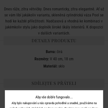
Dnes růže, zítra větvičky. Dnes romanticky, zítra elegantně. Ať už
se vám líbí jakákoliv varianta, skleněná cylindrická váza Pool se
hodí ke každé příležitosti. Nadčasová a vhodná ke kombinaci v
jakémkoliv stylu jako doplněk široké škály interiérů. K dispozici
v dalších variantách.
DETAILY PRODUKTU
Barva:
čirá
Rozměry:
V 40 cm, 18 cm
Materiál:
sklo
SDÍLEJTE S PŘÁTELI
Aby vše dobře fungovalo...
Aby bylo nakupování u nás opravdu pohodlné a snadné, používáme na