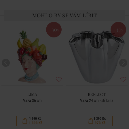
MOHLO BY SE VÁM LÍBIT
-30
-30
%
%
LIMA
REFLECT
Váza 36 cm
Váza 24 cm - stříbrná
1 990 Kč
1 390 Kč
1 393 Kč
973 Kč