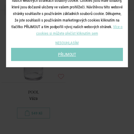
našich webových stránkách soubory cookie. Cookies jsou malé soubory,
které jsou dočasně uloženy ve vašem prohlížeči. Návštěvou této webové
DALŠÍ PRODUKTY ZE SÉRIE
stránky souhlasíte s používáním základních souborů cookie. Děkujeme,
že jste souhlasili s používáním marketingových cookies kliknutím na
tlačítko PŘIJMOUT a tím podpořili vývoj našich webových stránek.
Více o
cookies si můžete přečíst kliknutím sem
NESOUHLASÍM
PŘIJMOUT
POOL
Váza
549 Kč