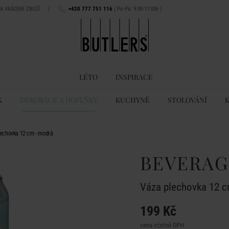
NA VRÁCENÍ ZBOŽÍ
|
+420 777 751 116
( Po-Pá: 9:00-17:00h )
LÉTO
INSPIRACE
K
DEKORACE A DOPLŇKY
KUCHYNĚ
STOLOVÁNÍ
echovka 12 cm - modrá
BEVERAG
Váza plechovka 12 c
199 Kč
cena včetně DPH