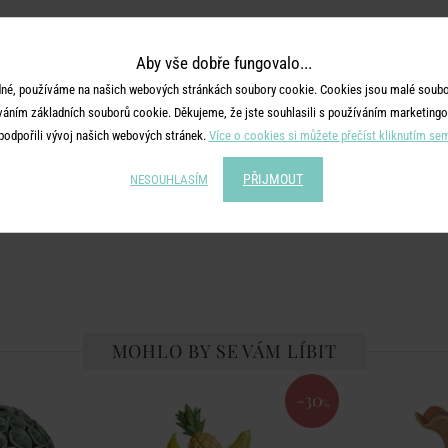
Aby vše dobře fungovalo...
né, používáme na našich webových stránkách soubory cookie. Cookies jsou malé soubor
váním základních souborů cookie. Děkujeme, že jste souhlasili s používáním marketingo
podpořili vývoj našich webových stránek.
Více o cookies si můžete přečíst kliknutím se
PŘIJMOUT
NESOUHLASÍM
MOHLO BY SE VÁM LÍBIT
-30
%