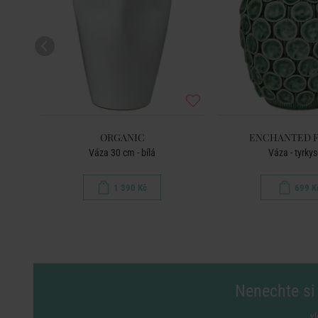
ORGANIC
ENCHANTED 
Váza 30 cm - bílá
Váza - tyrky
1 390 Kč
699 K
Nenechte si 
vl