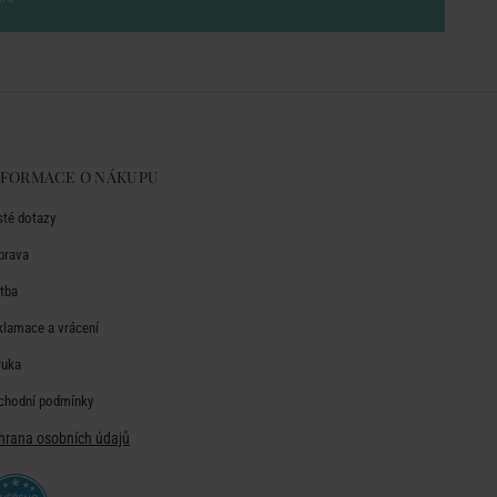
NFORMACE O NÁKUPU
sté dotazy
prava
atba
klamace a vrácení
ruka
chodní podmínky
hrana osobních údajů