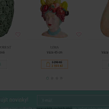
FOREST
LIMA
sová
Váza 45 cm
Váza 
3 290 Kč
č
2 303 Kč
ujít novinky!
ožením e-mailu souhlasíte se
zpracováním osobních údajů
pro zasílání našeho newslett