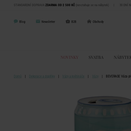
STANDARDNÍ DOPRAVA
ZDARMA OD 2 500 KČ
(nevztahuje se na nábytek)
|
30 DNÍ 
Blog
Newsletter
B2B
Obchody
NOVINKY
SVATBA
NÁBYTE
Domů
Dekorace a doplňky
Vázy a květináče
Vázy
BEVERAGE Váza pl