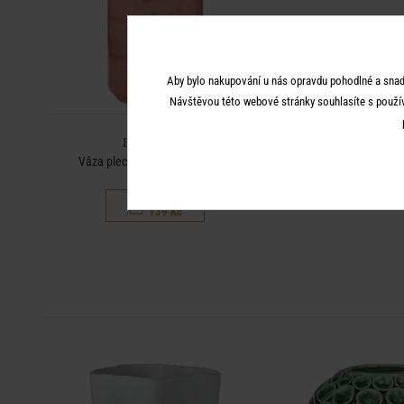
Aby bylo nakupování u nás opravdu pohodlné a snad
Návštěvou této webové stránky souhlasíte s použí
BEVERAGE
Váza plechovka 12 cm - růžová
199 Kč
139 Kč