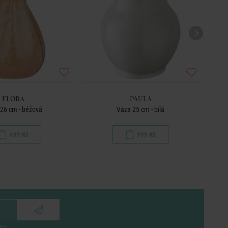
FLORA
PAULA
26 cm - béžová
Váza 25 cm - bílá
699 Kč
999 Kč
eru