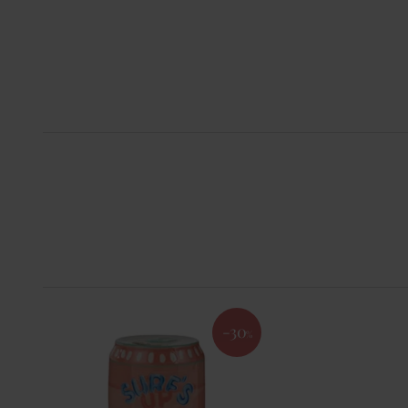
-30
%