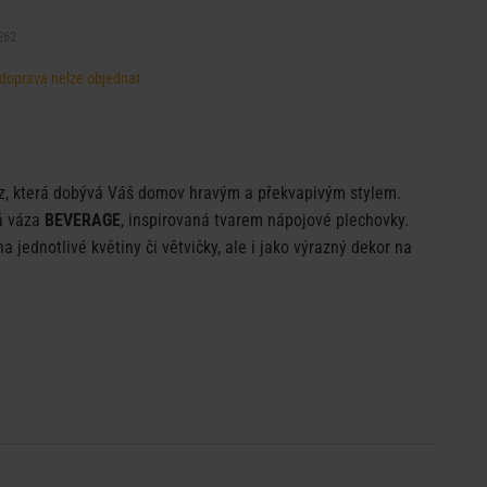
262
, doprava nelze objednat
z, která dobývá Váš domov hravým a překvapivým stylem.
á váza
BEVERAGE
, inspirovaná tvarem nápojové plechovky.
a jednotlivé květiny či větvičky, ale i jako výrazný dekor na