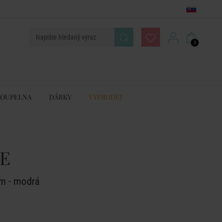
0
KOUPELNA
DÁRKY
VÝPRODEJ
E
m - modrá