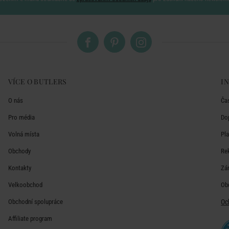
VÍCE O BUTLERS
I
O nás
Ča
Pro média
Do
Volná místa
Pl
Obchody
Re
Kontakty
Zá
Velkoobchod
Ob
Obchodní spolupráce
Oc
Affiliate program