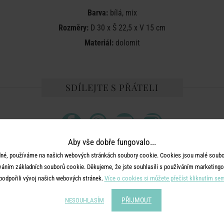
Barva:
bílá, mix
Rozměry:
D 30 x Š 22,5 x V 15 cm
Materiál:
dolomit
SDÍLEJTE S PŘÁTELI
Aby vše dobře fungovalo...
né, používáme na našich webových stránkách soubory cookie. Cookies jsou malé soubor
váním základních souborů cookie. Děkujeme, že jste souhlasili s používáním marketingo
MOHLO BY SE VÁM LÍBIT
podpořili vývoj našich webových stránek.
Více o cookies si můžete přečíst kliknutím se
PŘIJMOUT
NESOUHLASÍM