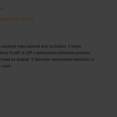
407
, doprava nelze objednat
o kuchyně nebo barevné kvítí na balkon. V tomto
tlinou PLANT A CUP s dekoračními květinami porostou
í hned na dvakrát. V líbezném romantickém květináči i s
 vzory.