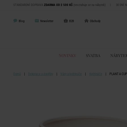
STANDARDNÍ DOPRAVA
ZDARMA OD 2 500 KČ
(nevztahuje se na nábytek)
|
30 DNÍ 
Blog
Newsletter
B2B
Obchody
NOVINKY
SVATBA
NÁBYTE
Domů
Dekorace a doplňky
Vázy a květináče
Květináče
PLANT A CUP