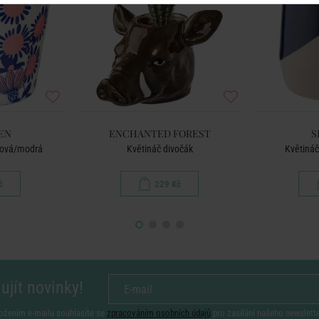
EN
ENCHANTED FOREST
S
ůžová/modrá
Květináč divočák
Květináč
č
229 Kč
ujít novinky!
ožením e-mailu souhlasíte se
zpracováním osobních údajů
pro zasílání našeho newslett