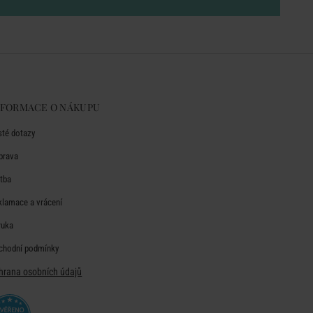
NFORMACE O NÁKUPU
sté dotazy
prava
atba
klamace a vrácení
ruka
chodní podmínky
hrana osobních údajů