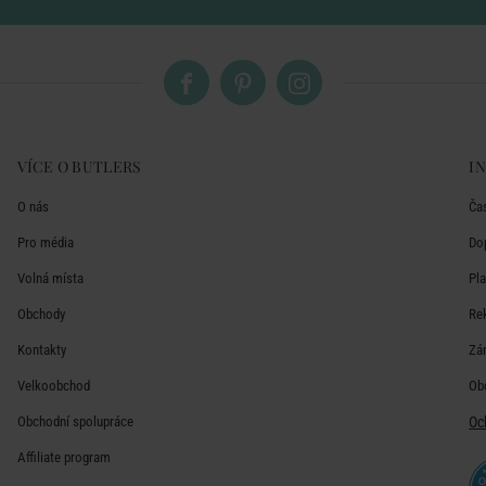
VÍCE O BUTLERS
I
O nás
Ča
Pro média
Do
Volná místa
Pl
Obchody
Re
Kontakty
Zá
Velkoobchod
Ob
Obchodní spolupráce
Oc
Affiliate program