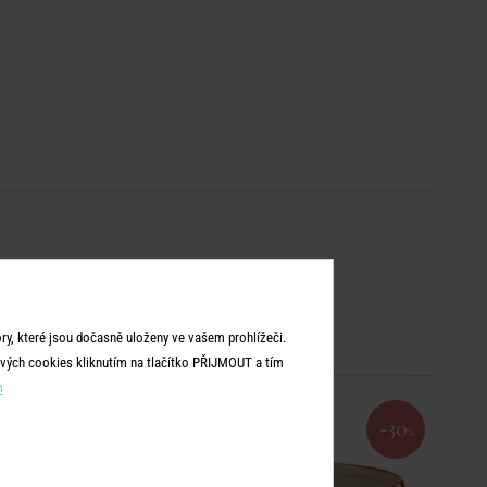
y, které jsou dočasně uloženy ve vašem prohlížeči.
vých cookies kliknutím na tlačítko PŘIJMOUT a tím
m
-30
%