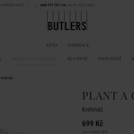
NA VRÁCENÍ ZBOŽÍ
|
+420 777 751 116
( Po-Pá: 9:00-17:00h )
LÉTO
INSPIRACE
K
DEKORACE A DOPLŇKY
KUCHYNĚ
STOLOVÁNÍ
 Květináč
PLANT A
Květináč
699 Kč
cena včetně DPH