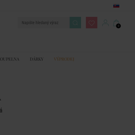
0
KOUPELNA
DÁRKY
VÝPRODEJ
A
á