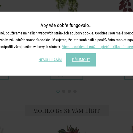
Aby vše dobře fungovalo...
né, používáme na našich webových stránkách soubory cookie. Cookies jsou malé soubor
váním základních souborů cookie. Děkujeme, že jste souhlasili s používáním marketingo
A
FLORISTA
podpořili vývoj našich webových stránek.
Více o cookies si můžete přečíst kliknutím se
35 cm - bílá
Girlanda bambus 100 cm
Tradescantia z
PŘIJMOUT
NESOUHLASÍM
č
299 Kč
MOHLO BY SE VÁM LÍBIT