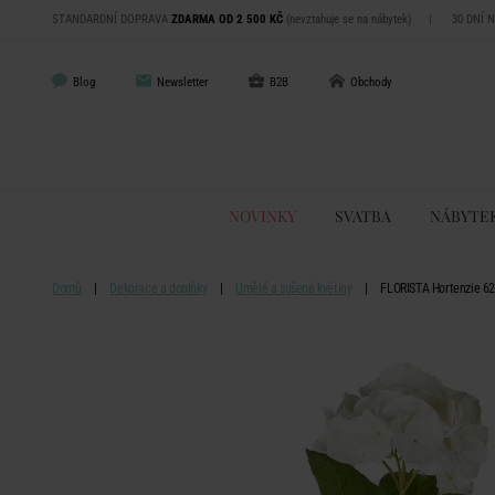
STANDARDNÍ DOPRAVA
ZDARMA OD 2 500 KČ
(nevztahuje se na nábytek)
|
30 DNÍ 
Blog
Newsletter
B2B
Obchody
NOVINKY
SVATBA
NÁBYTE
Domů
Dekorace a doplňky
Umělé a sušené květiny
FLORISTA Hortenzie 62 