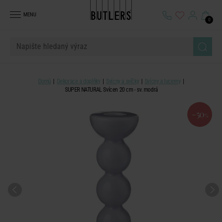
MENU
0
Domů
Dekorace a doplňky
Svícny a svíčky
Svícny a lucerny
SUPER NATURAL Svícen 20 cm - sv. modrá
-50
%