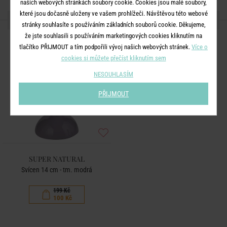
našich webových stránkách soubory cookie. Cookies jsou malé soubory,
které jsou dočasně uloženy ve vašem prohlížeči. Návštěvou této webové
DALŠÍ PRODUKTY ZE SÉRIE
stránky souhlasíte s používáním základních souborů cookie. Děkujeme,
že jste souhlasili s používáním marketingových cookies kliknutím na
-50
%
tlačítko PŘIJMOUT a tím podpořili vývoj našich webových stránek.
Více o
cookies si můžete přečíst kliknutím sem
NESOUHLASÍM
PŘIJMOUT
SUPER NATURAL
Svícen 14 cm - tm. modrá
199 Kč
100 Kč