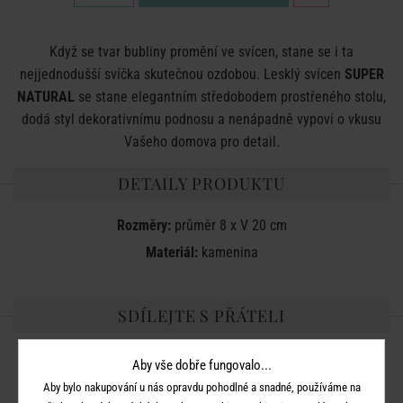
Když se tvar bubliny promění ve svícen, stane se i ta
nejjednodušší svíčka skutečnou ozdobou. Lesklý svícen
SUPER
NATURAL
se stane elegantním středobodem prostřeného stolu,
dodá styl dekorativnímu podnosu a nenápadně vypoví o vkusu
Vašeho domova pro detail.
DETAILY PRODUKTU
Rozměry:
průměr 8 x V 20 cm
Materiál:
kamenina
SDÍLEJTE S PŘÁTELI
Aby vše dobře fungovalo...
Aby bylo nakupování u nás opravdu pohodlné a snadné, používáme na