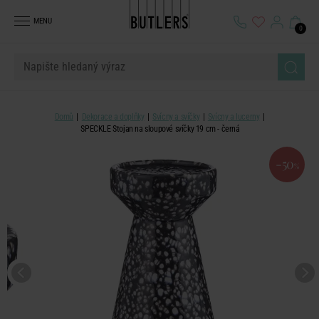
MENU
0
Domů
Dekorace a doplňky
Svícny a svíčky
Svícny a lucerny
SPECKLE Stojan na sloupové svíčky 19 cm - černá
-50
%