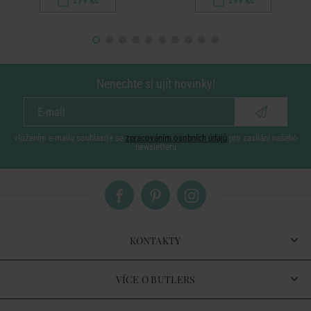
279 Kč
299 Kč
Nenechte si ujít novinky!
vložením e-mailu souhlasíte se
zpracováním osobních údajů
pro zasílání našeho
newsletteru
KONTAKTY
VÍCE O BUTLERS