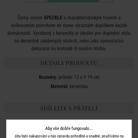
Černý svícen
SPECKLE
s charakteristickým tvarem a
tečkovaným povrchem se stane výrazným doplňkem každé
domácnosti. Vyrobený z keramiky je ideální pro doplnění stylu
na decentně zdobených stolech, nebo jako samostatná
dekorace na komodě či malém stolku.
DETAILY PRODUKTU
Rozměry:
průměr 12 x V 19 cm
Materiál:
keramika
SDÍLEJTE S PŘÁTELI
Aby vše dobře fungovalo...
Aby bylo nakupování u nás opravdu pohodlné a snadné, používáme na