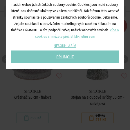
našich webových stránkách soubory cookie. Cookies jsou malé soubory,
DALŠÍ PRODUKTY ZE SÉRIE
které jsou dočasně uloženy ve vašem prohlížeči. Návštěvou této webové
stránky souhlasíte s používáním základních souborů cookie. Děkujeme,
že jste souhlasili s používáním marketingových cookies kliknutím na
-50
%
tlačítko PŘIJMOUT a tím podpořili vývoj našich webových stránek.
Více o
cookies si můžete přečíst kliknutím sem
NESOUHLASÍM
PŘIJMOUT
SPECKLE
SPECKLE
Květináč 20 cm - fialová
Stojan na sloupové svíčky 30 cm -
šalvějová
549 Kč
699 Kč
275 Kč