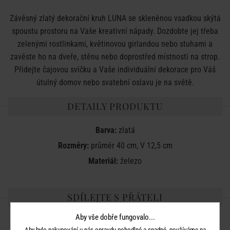
Závěsný zlatý dekorační kruh LUNA se skleněnou vsadkou skýtá
spoustu prostoru na Vaše kreativní nápady. Dozdobte jej třeba
zelenými rostlinkami, květinovou girlandou nebo stuhami a
zavěste ho na dveře, stěnu nebo doprostřed místnosti na strop.
Přidejte čajovou svíčku a Vaše individuální dekorace pro Váš
útulný domov nebo svatební oslavu je na světě.
DETAILY PRODUKTU
Barva:
zlatá
Rozměry:
průměr 40 cm, V 12,5 cm
Materiál:
železo
SDÍLEJTE S PŘÁTELI
Aby vše dobře fungovalo...
Aby bylo nakupování u nás opravdu pohodlné a snadné, používáme na