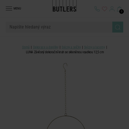
MENU
0
Domů
Dekorace a doplňky
Svícny a svíčky
Svícny a lucerny
LUNA Závěsný dekorační kruh se skleněnou vsadkou 12,5 cm