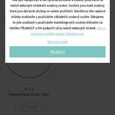
našich webových stránkách soubory cookie. Cookies jsou malé soubory,
které jsou dočasně uloženy ve vašem prohlížeči. Návštěvou této webové
stránky souhlasíte s používáním základních souborů cookie. Děkujeme,
DALŠÍ PRODUKTY ZE SÉRIE
že jste souhlasili s používáním marketingových cookies kliknutím na
tlačítko PŘIJMOUT a tím podpořili vývoj našich webových stránek.
Více o
cookies si můžete přečíst kliknutím sem
NESOUHLASÍM
PŘIJMOUT
LUNA
Dekorační kruh 30 cm - zlatá
149 Kč