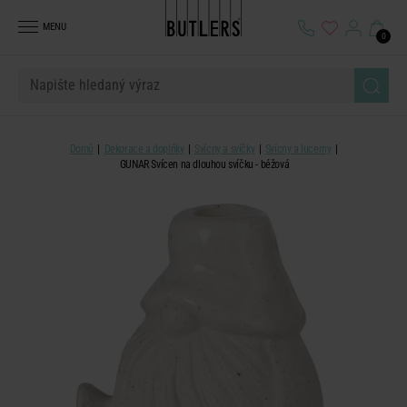
MENU
0
Domů
Dekorace a doplňky
Svícny a svíčky
Svícny a lucerny
GUNAR Svícen na dlouhou svíčku - béžová