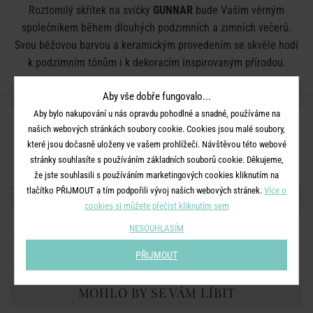
Roztomilý skřítek na svíčky
GUNNAR
bude Vaším věrným
společníkem během dlouhých podzimních a zimních večerů.
Svou béžovou barvou a keramickým provedením se skvěle hodí
k podzimním tónům i k dekoracím inspirovaným přírodou.
DETAILY PRODUKTU
Aby vše dobře fungovalo...
Aby bylo nakupování u nás opravdu pohodlné a snadné, používáme na
Rozměry:
našich webových stránkách soubory cookie. Cookies jsou malé soubory,
které jsou dočasně uloženy ve vašem prohlížeči. Návštěvou této webové
Materiál
: keramika
stránky souhlasíte s používáním základních souborů cookie. Děkujeme,
že jste souhlasili s používáním marketingových cookies kliknutím na
tlačítko PŘIJMOUT a tím podpořili vývoj našich webových stránek.
Více o
SDÍLEJTE S PŘÁTELI
cookies si můžete přečíst kliknutím sem
NESOUHLASÍM
PŘIJMOUT
MOHLO BY SE VÁM LÍBIT