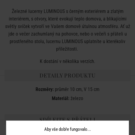
Železné lucerny LUMINOUS s černým exteriérem a zlatým
interiérem, s otvory, které evokují teplo domova, a blikajícími
světly svíček vytvoří ve Vašem domově útulnou atmosféru. Ať už
jde o večer zachumlaný na pohovce, nebo o večeři s přáteli u
prostřeného stolu, lucernu LUMINOUS uplatníte u kterékoliv
příležitosti.
K dostání v několika verzích.
DETAILY PRODUKTU
Rozměry:
průměr 10 cm, V 15 cm
Materiál:
železo
SDÍLEJTE S PŘÁTELI
Aby vše dobře fungovalo...