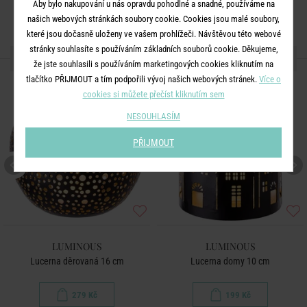
Aby bylo nakupování u nás opravdu pohodlné a snadné, používáme na
našich webových stránkách soubory cookie. Cookies jsou malé soubory,
které jsou dočasně uloženy ve vašem prohlížeči. Návštěvou této webové
stránky souhlasíte s používáním základních souborů cookie. Děkujeme,
DALŠÍ PRODUKTY ZE SÉRIE
že jste souhlasili s používáním marketingových cookies kliknutím na
tlačítko PŘIJMOUT a tím podpořili vývoj našich webových stránek.
Více o
cookies si můžete přečíst kliknutím sem
NESOUHLASÍM
PŘIJMOUT
LUMINOUS
LUMINOUS
Lucerna děrovaná 16 cm
Lucerna domy 10 cm
279 Kč
199 Kč