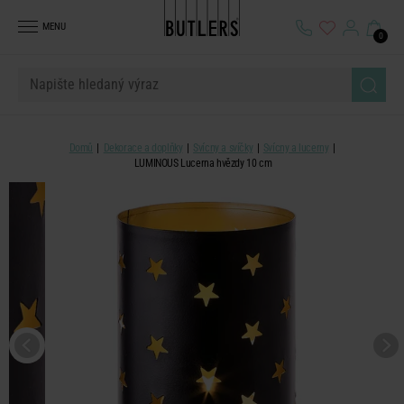
MENU
0
Domů
Dekorace a doplňky
Svícny a svíčky
Svícny a lucerny
LUMINOUS Lucerna hvězdy 10 cm