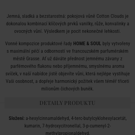
Jemná, sladká a bezstarostná: pokojová vůně Cotton Clouds je
dokonalou kombinací klíčových prvků vanilky, růže, konvalinky a
ovocných vůní. Výsledkem je pocit nekonečné lehkosti.
Vonné kompozice produktové řady
HOME & SOUL
byly vytvořeny
s maximální péčí a odborností ve francouzském parfumérském
městě Grasse. Ať už dáváte přednost jemnému závanу z
parfémového flakonu nebo příjemnému, smyslnému aroma
svíček, v naší nabídce jistě objevíte vůni, která nejlépe vystihuje
Vaši osobnost, a dopřeje harmonický požitek všem téměř třiceti
milionům čichových buněk.
DETAILY PRODUKTU
Složení:
a-hexylcinnamaldehyd, 4-terc-butylcyklohexylacetát,
kumarin, 7-hydroxycitronellal, 3-p-cumenyl-2-
methylpropionaldehyd,