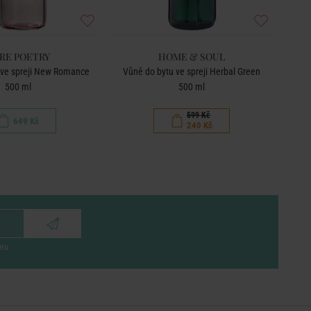
RE POETRY
HOME & SOUL
 ve spreji New Romance
Vůně do bytu ve spreji Herbal Green
Vůně
500 ml
500 ml
599 Kč
649 Kč
240 Kč
eru