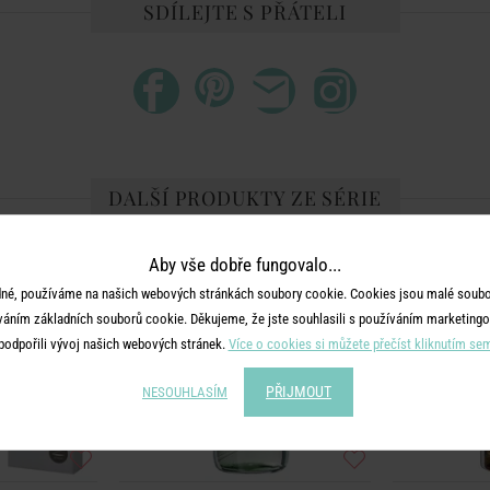
SDÍLEJTE S PŘÁTELI
DALŠÍ PRODUKTY ZE SÉRIE
Aby vše dobře fungovalo...
né, používáme na našich webových stránkách soubory cookie. Cookies jsou malé soubor
váním základních souborů cookie. Děkujeme, že jste souhlasili s používáním marketingo
podpořili vývoj našich webových stránek.
Více o cookies si můžete přečíst kliknutím se
PŘIJMOUT
NESOUHLASÍM