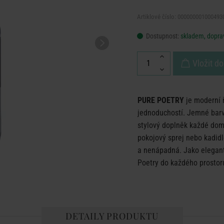
Artiklové číslo: 000000001000493
Dostupnost:
skladem, doprav
Vložit do
PURE POETRY
je moderní ř
jednoduchostí. Jemné barvy,
stylový doplněk každé domá
pokojový sprej nebo kadidl
a nenápadná. Jako elegantn
Poetry do každého prostoru
DETAILY PRODUKTU