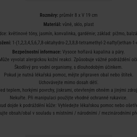
Rozměry:
průměr 8 x V 19 cm
Materiál:
vůně, sklo, plast
ce: květinové tóny, jasmín, konvalinka, gardénie; základ: pižmo, balzá
ožení:
1-(1,2,3,4,5,6,7,8-oktahydro-2,3,8,8-tetramethyl-2-naftyl)ethan-1-
Bezpečnostní informace:
Vysoce hořlavá kapalina a páry.
Může vyvolat alergickou kožní reakci. Způsobuje vážné podráždění očí
Škodlivý pro vodní organismy, s dlouhodobým účinkem.
Pokud je nutná lékařská pomoc, mějte připraven obal nebo štítek.
Uchovávejte mimo dosah dětí.
ed teplem, horkými povrchy, jiskrami, otevřeným ohněm a jinými zdroj
Nekuřte. Při manipulaci použijte vhodné ochranné rukavice.
kud dojde k podráždění kůže: Vyhledejte lékařskou pomoc nebo ošetře
dujte obsah/obal v souladu s místními / národními / mezinárodními př