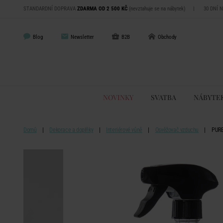
STANDARDNÍ DOPRAVA
ZDARMA OD 2 500 KČ
(nevztahuje se na nábytek)
|
30 DNÍ 
Blog
Newsletter
B2B
Obchody
NOVINKY
SVATBA
NÁBYTE
Domů
Dekorace a doplňky
Interiérové vůně
Osvěžovač vzduchu
PURE