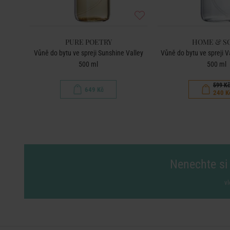
PURE POETRY
HOME & S
500 ml
Vůně do bytu ve spreji Sunshine Valley
Vůně do bytu ve spreji 
500 ml
500 ml
599 K
649 Kč
240 K
Nenechte si 
vl