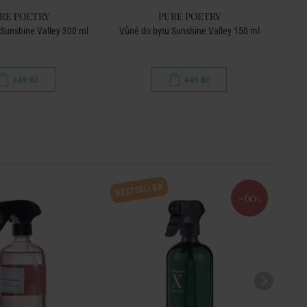
RE POETRY
PURE POETRY
Sunshine Valley 300 ml
Vůně do bytu Sunshine Valley 150 ml
Vů
649 Kč
449 Kč
BESTSELLER
-60
%