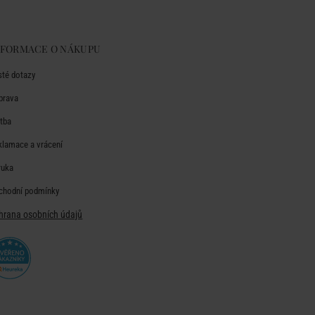
NFORMACE O NÁKUPU
sté dotazy
prava
atba
klamace a vrácení
ruka
chodní podmínky
hrana osobních údajů