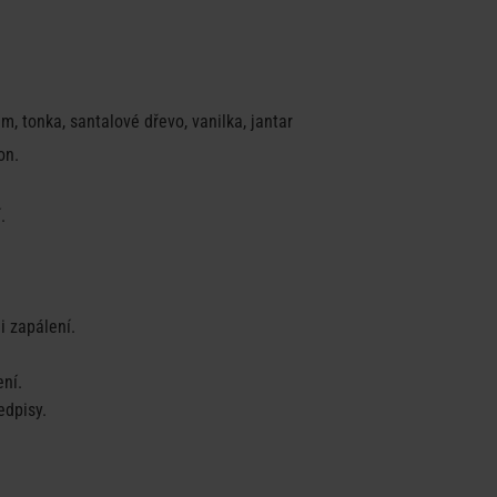
m, tonka, santalové dřevo, vanilka, jantar
on.
.
i zapálení.
ní.
edpisy.