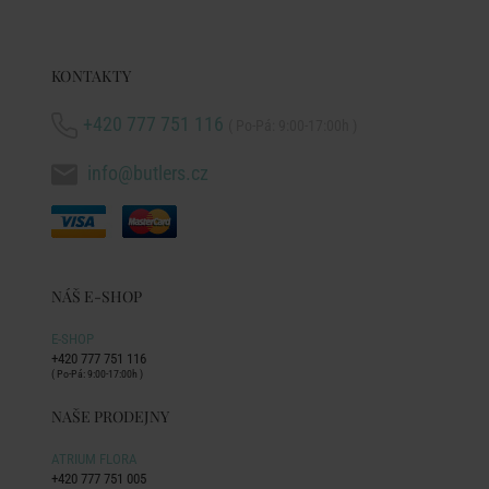
KONTAKTY
+420 777 751 116
( Po-Pá: 9:00-17:00h )
info@butlers.cz
NÁŠ E-SHOP
E-SHOP
+420 777 751 116
( Po-Pá: 9:00-17:00h )
NAŠE PRODEJNY
ATRIUM FLORA
+420 777 751 005