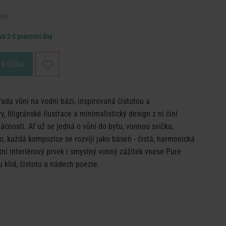
098
a 2-5 pracovní dny
 košíku
ada vůní na vodní bázi, inspirovaná čistotou a
 filigránské ilustrace a minimalistický design z ní činí
cnosti. Ať už se jedná o vůni do bytu, vonnou svíčku,
o, každá kompozice se rozvíjí jako báseň - čistá, harmonická
í interiérový prvek i smyslný vonný zážitek vnese Pure
 klid, čistotu a nádech poezie.