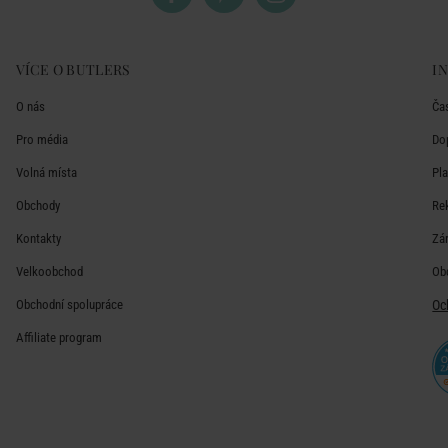
VÍCE O BUTLERS
I
O nás
Ča
Pro média
Do
Volná místa
Pl
Obchody
Re
Kontakty
Zá
Velkoobchod
Ob
Obchodní spolupráce
Oc
Affiliate program