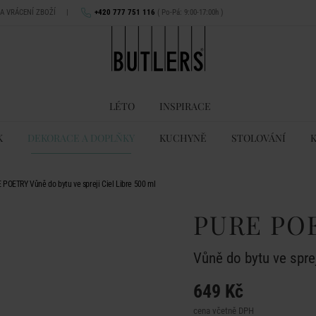
NA VRÁCENÍ ZBOŽÍ
|
+420 777 751 116
( Po-Pá: 9:00-17:00h )
LÉTO
INSPIRACE
K
DEKORACE A DOPLŇKY
KUCHYNĚ
STOLOVÁNÍ
 POETRY Vůně do bytu ve spreji Ciel Libre 500 ml
PURE PO
Vůně do bytu ve sprej
649 Kč
cena včetně DPH