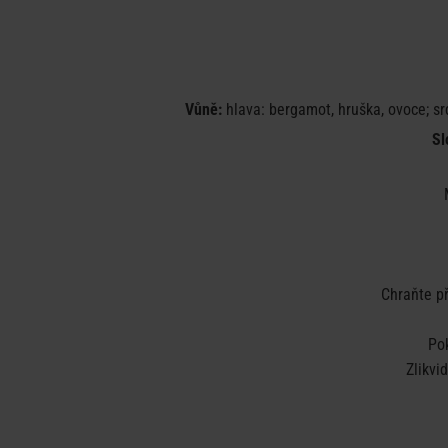
Vůně:
hlava: bergamot, hruška, ovoce; srd
Sl
Chraňte př
Po
Zlikvi