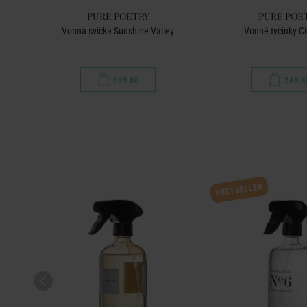
PURE POETRY
PURE POE
ey
Vonná svíčka Sunshine Valley
Vonné tyčinky Ci
399 Kč
249 K
BESTSELLER