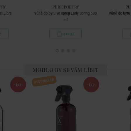
TRY
PURE POETRY
PU
el Libre
Vůně do bytu ve spreji Early Spring 500
Vůně do bytu 
ml
č
649 Kč
MOHLO BY SE VÁM LÍBIT
BESTSELLER
-60
-60
%
%