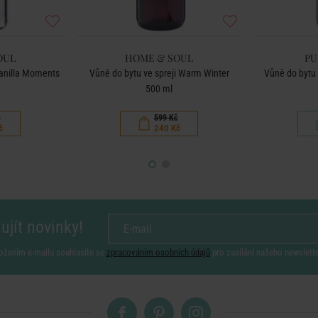
OUL
HOME & SOUL
PU
Vanilla Moments
Vůně do bytu ve spreji Warm Winter
Vůně do bytu
500 ml
č
599 Kč
č
240 Kč
ujít novinky!
ožením e-mailu souhlasíte se
zpracováním osobních údajů
pro zasílání našeho newslett